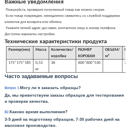
Важные уведомления
·
Пожалуйста, проверьте полученный товар как можно скорее.
·
Если товар поврежден, немедленно свяжитесь со службой поддержки
клиентов для возврата или обмена.
·
Укажите четкий адрес доставки, контактное лицо и номер телефона.
Доступны варианты настройки.
Технические характеристики продукта
(
)
Размер
мм
Масса
Количество/
РАЗМЕР
ОБЪЕМ
/
Г
.
коробка
КОРОБКИ
м³
175*175*185
0,53
36
600*600*530
21 
кг
Часто задаваемые вопросы
Могу ли я заказать образцы?
Вопрос 1.
Да, мы приветствуем заказы образцов для тестирования
и проверки качества.
Каково время выполнения?
В2.
3-5 дней на подготовку образцов, 7-30 рабочих дней на
массовое производство.