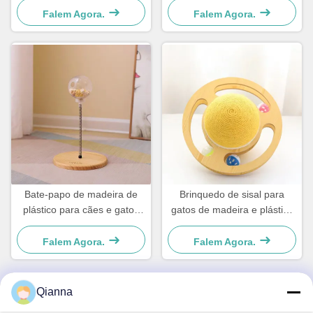
Falem Agora.
Falem Agora.
Bate-papo de madeira de
Brinquedo de sisal para
plástico para cães e gatos
gatos de madeira e plástico
simples e prático
Para cães e gatos pequenos
Simples e prático
Falem Agora.
Falem Agora.
Qianna