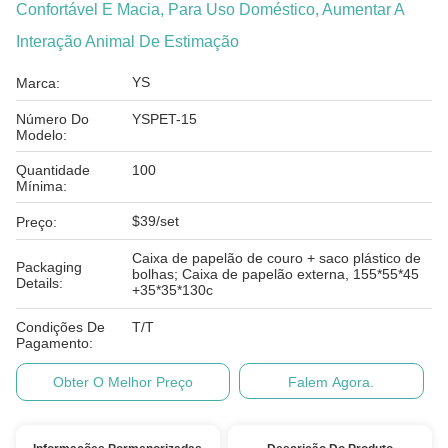
Confortável E Macia, Para Uso Doméstico, Aumentar A
Interação Animal De Estimação
YS
Marca:
Número Do
YSPET-15
Modelo:
Quantidade
100
Mínima:
$39/set
Preço:
Caixa de papelão de couro + saco plástico de
Packaging
bolhas; Caixa de papelão externa, 155*55*45
Details:
+35*35*130c
Condições De
T/T
Pagamento:
Obter O Melhor Preço
Falem Agora.