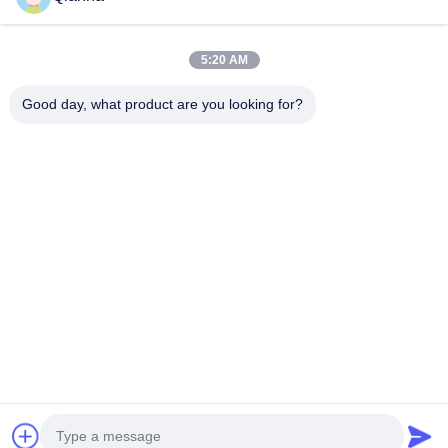
5:20 AM
Kontak Cepat
Good day, what product are you looking for?
Alamat
No. 793 Tongren Road, Kota Tongxiang, Provinsi Zhejiang
tel
0086-18367649720
E-mail
Qianna.TXYS@hotmail.com
Kebijakan Privasi
|
Sitemap
| Cina Baik Kualitas Perabot Meja
Hotel Pemasok. Hak cipta © 2026 Tongxiang Yuesheng Import
and Export Trading Co., Ltd. Semua. Semua hak dilindungi.