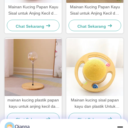
Mainan Kucing Papan Kayu
Mainan Kucing Papan Kayu
Sisal untuk Anjing Kecil dan
Sisal untuk Anjing Kecil dan
Kucing Sederhana dan
Kucing Sederhana dan
Praktis
Praktis
Chat Sekarang
Chat Sekarang
mainan kucing plastik papan
Mainan kucing sisal papan
kayu untuk anjing kecil dan
kayu dan plastik Untuk
kucing sederhana dan
Anjing Kecil dan Kucing
praktis
Sederhana dan praktis
Chat Sekarang
Chat Sekarang
Qianna