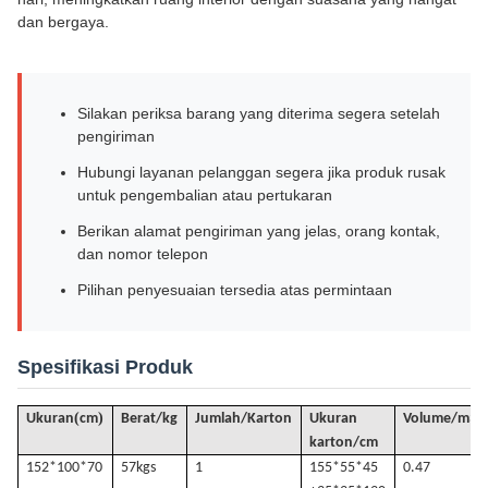
dan bergaya.
Silakan periksa barang yang diterima segera setelah
pengiriman
Hubungi layanan pelanggan segera jika produk rusak
untuk pengembalian atau pertukaran
Berikan alamat pengiriman yang jelas, orang kontak,
dan nomor telepon
Pilihan penyesuaian tersedia atas permintaan
Spesifikasi Produk
(
)
Ukuran
cm
Berat/kg
Jumlah/Karton
Ukuran
Volume
/
m3
karton/cm
152*100*70
57k
gs
1
155*55*45
0.47