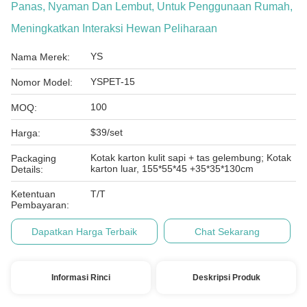
Panas, Nyaman Dan Lembut, Untuk Penggunaan Rumah,
Meningkatkan Interaksi Hewan Peliharaan
YS
Nama Merek:
YSPET-15
Nomor Model:
100
MOQ:
$39/set
Harga:
Kotak karton kulit sapi + tas gelembung; Kotak
Packaging
karton luar, 155*55*45 +35*35*130cm
Details:
Ketentuan
T/T
Pembayaran:
Dapatkan Harga Terbaik
Chat Sekarang
Informasi Rinci
Deskripsi Produk