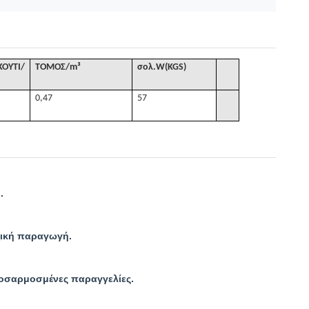
ΟΥΤΙ/
ΤΟΜΟΣ
/
m³
σολ
.W(KGS)
0,47
57
.
αζική παραγωγή.
προσαρμοσμένες παραγγελίες.