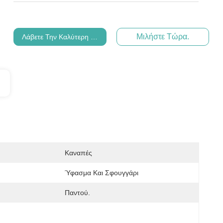
Μιλήστε Τώρα.
Λάβετε Την Καλύτερη Τιμή
Καναπές
Ύφασμα Και Σφουγγάρι
Παντού.