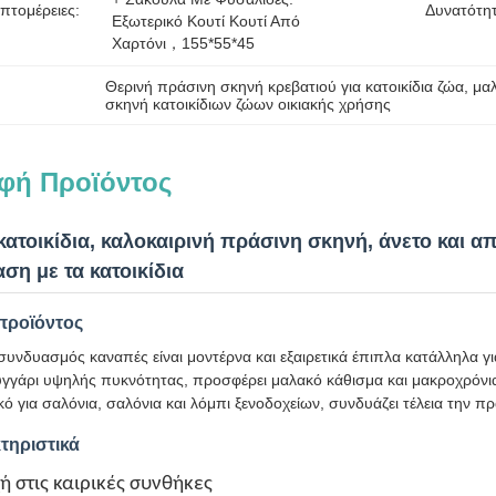
πτομέρειες:
Δυνατότη
Εξωτερικό Κουτί Κουτί Από 
Χαρτόνι，155*55*45
Θερινή πράσινη σκηνή κρεβατιού για κατοικίδια ζώα
, 
μαλ
σκηνή κατοικίδιων ζώων οικιακής χρήσης
φή Προϊόντος
κατοικίδια, καλοκαιρινή πράσινη σκηνή, άνετο και απ
ση με τα κατοικίδια
προϊόντος
υνδυασμός καναπές είναι μοντέρνα και εξαιρετικά έπιπλα κατάλληλα γι
γγάρι υψηλής πυκνότητας, προσφέρει μαλακό κάθισμα και μακροχρόνια
κό για σαλόνια, σαλόνια και λόμπι ξενοδοχείων, συνδυάζει τέλεια την πρ
τηριστικά
ή στις καιρικές συνθήκες