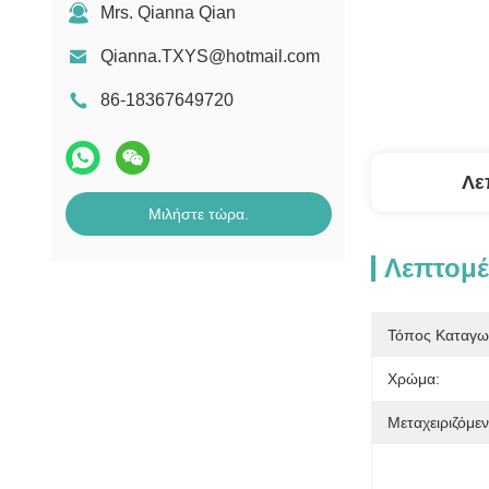
Mrs. Qianna Qian
Qianna.TXYS@hotmail.com
86-18367649720
Λε
Μιλήστε τώρα.
Λεπτομέ
Τόπος Καταγω
Χρώμα:
Μεταχειριζόμεν