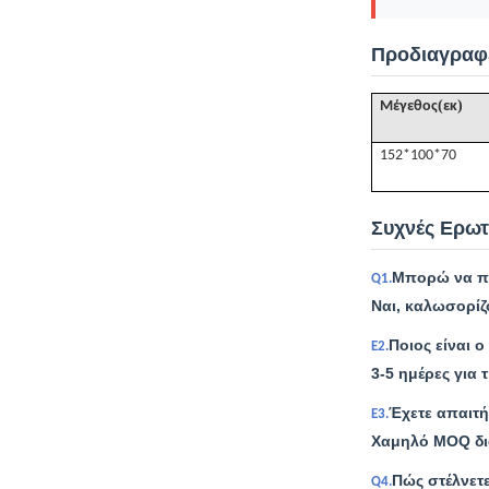
Προδιαγραφ
(
)
Μέγεθος
εκ
152*100*70
Συχνές Ερωτ
Μπορώ να πα
Q1.
Ναι, καλωσορίζ
Ποιος είναι 
Ε2.
3-5 ημέρες για 
Έχετε απαιτή
Ε3.
Χαμηλό MOQ δια
Πώς στέλνετε
Q4.