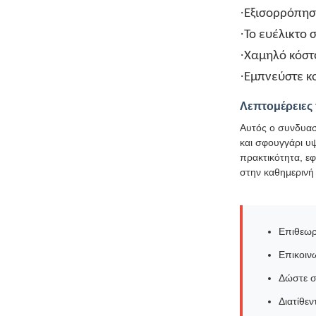
·
Εξισορρόπησ
·
Το ευέλικτο 
·
Χαμηλό κόστ
·
Εμπνεύστε κ
Λεπτομέρειες
Αυτός ο συνδυασμ
και σφουγγάρι υ
πρακτικότητα, εφ
στην καθημερινή
Επιθεωρ
Επικοιν
Δώστε σ
Διατίθε