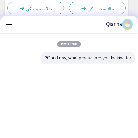
ساده و عملي
هاي کوچيک ساده و عملي
حالا صحبت کن
حالا صحبت کن
Qianna
تماس سریع
10:00 AM
آدرس
Good day, what product are you looking for?
شماره 793 جاده Tongren، شهر Tongxiang، استان Zhejiang
تلفن
0086-18367649720
ایمیل
Qianna.TXYS@hotmail.com