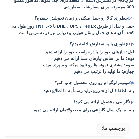
کم MOQ در دسترس است. 1 قطعه برای چک نمونه، به طور معمول
300 مجموعه برای سفارشات سفارشی.
چطوري کالا رو حمل ميکني و زمان تحویلش چقدره؟
-Q4
حمل و نقل از طریق DHL ، UPS ، FedEx یا TNT 3-5 روز طول می
کشد. گزینه های حمل و نقل هوایی و دریایی نیز در دسترس است.
چطوري با يه سفارش ادامه بدم؟
Q5.
اول: نیازهای خود را یا درخواست خود را ارائه دهید
دوم: ما بر اساس نیازهای شما ارائه می دهیم
سوم: مشتري نمونه ها رو تاييد ميکنه و سپرده ميده
چهارم: ما تولید را ترتیب می دهیم
میتونم لوگو ام رو روی محصول چاپ کنم؟
Q6
بله، لطفا قبل از شروع تولید رسماً به ما اطلاع دهید.
گارانتی محصول ارائه می کنید؟
Q7
بله، ما یک سال گارانتی برای محصولاتمان ارائه می دهیم.
برچسب ها: