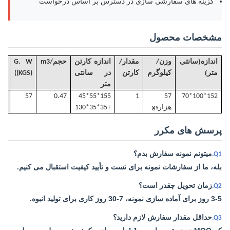
گزینه های سفارشی سازی در دسترس بر اساس درخواست
مشخصات محصول
(
اندازه
سانتی
وزن/
مقدار/
اندازه کارتن
حجم
/
m3
. W
G
)
متر
کیلوگرم
کارتن
در سانتی
((KGS)
متر
57
0.47
155*55*45
1
57
152*100*70
هزار
gs
+35*35*130
پرسش های مکرر
ميتونم نمونه سفارش بدم؟
Q1.
بله، ما از سفارشات نمونه برای تست و تأیید کیفیت استقبال می کنیم.
زمان تحویل چقدر است؟
Q2.
3-5 روز برای آماده سازی نمونه، 7-30 روز کاری برای تولید انبوه.
حداقل مقدار سفارش لازم دارید؟
Q3.