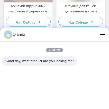
Кошачий игрушечный
Игрушка для кошек,
пластиковый деревянный
деревянная доска и
доски для маленьких собак
пластик из сизаля. Для
и кошек Простые и
маленьких собак и кошек.
Чат Сейчас
Чат Сейчас
практичные
Просто и практично.
Qianna
Быстрый контакт
2:08 PM
Адрес
Good day, what product are you looking for?
№ 793, улица Тунжэнь, город Тунсян, провинция Чжэцзян
Телефон
0086-18367649720
Электронная почта
Qianna.TXYS@hotmail.com