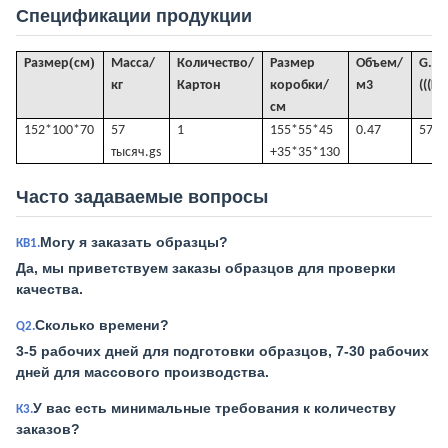
Спецификации продукции
(
)
Размер
см
Масса/
Количество/
Размер
Объем
/
G
.
кг
Картон
коробки/
м3
(((KG
см
152*100*70
57
1
155*55*45
0.47
57
тысяч.
gs
+35*35*130
Часто задаваемые вопросы
Могу я заказать образцы?
КВ1.
Да, мы приветствуем заказы образцов для проверки
качества.
Сколько времени?
Q2.
3-5 рабочих дней для подготовки образцов, 7-30 рабочих
дней для массового производства.
У вас есть минимальные требования к количеству
К3.
заказов?