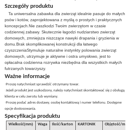
Szczegóły produktu
Ta uniwersalna zabawka dla zwierząt idealnie pasuje do małych
psów i kotów, zaprojektowana z myślą o prostych i praktycznych
koncepcjach.Nie zaszkodzi Twoim zwierzętom w czasie
codziennej zabawy. Skutecznie łagodzi nudziarstwo zwierząt
domowych, zmniejsza niszczące nawyki drapania i gryzienia w
domu.Brak skomplikowanej konstrukcji dla łatwego
czyszczeniaStymuluje naturalne instynkty polowania zwierząt
domowych, utrzymuje je aktywne i ostra umysłowo, jest to
opłacalna codzienna rozrywka niezbędna dla wszystkich małych
futrzanych towarzyszy.
Ważne informacje
·
Proszę natychmiast sprawdzić otrzymany towar.
·
Jeżeli produkt jest uszkodzony, należy natychmiast skontaktować się z obsługą
klienta w celu zwrotu lub wymiany.
·
Proszę podać adres dostawy, osobę kontaktową i numer telefonu. Dostępne
opcje dostosowania.
Specyfikacja produktu
(
)
Wielkość
mm
Waga
Ilość/karton
KARTONIK
Objętość
/
m3