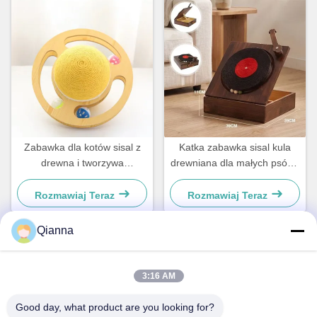
Zabawka dla kotów sisal z
Katka zabawka sisal kula
drewna i tworzywa
drewniana dla małych psów i
sztucznego Dla małych psów
kotów prosty i praktyczny
i kotów
Rozmawiaj Teraz
Rozmawiaj Teraz
Qianna
Szybki kontakt
3:16 AM
Adres
Good day, what product are you looking for?