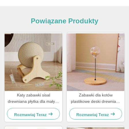
Powiązane Produkty
Katy zabawki sisal
Zabawki dla kotów
drewniana płytka dla małych
plastikowe deski drewniane
psów i kotów
dla małych psów i kotów
proste i praktyczne
Rozmawiaj Teraz
Rozmawiaj Teraz