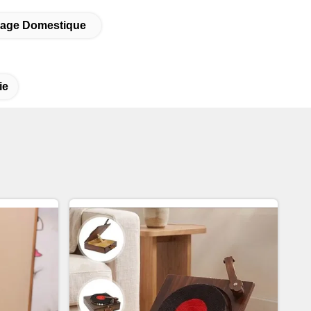
sage Domestique
ie