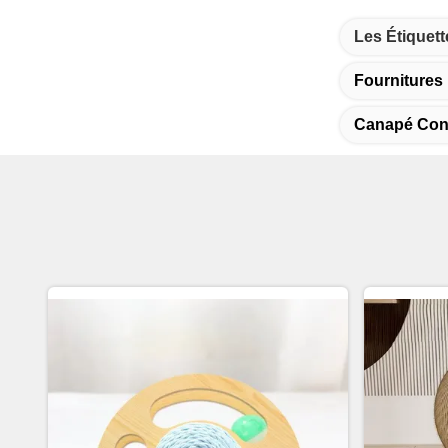
Les Étiquett
Fourniture
Canapé Conf