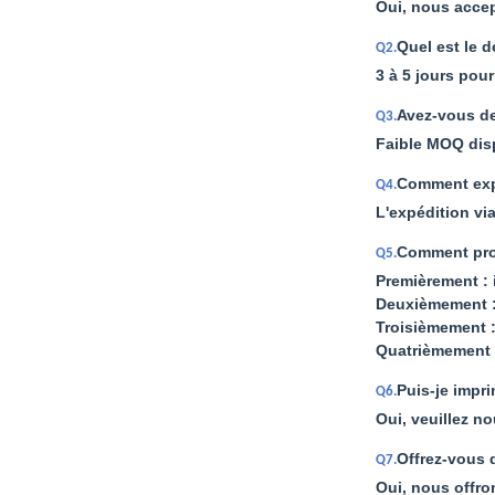
Oui, nous accep
Quel est le d
Q2.
3 à 5 jours pou
Avez-vous d
Q3.
Faible MOQ disp
Comment expé
Q4.
L'expédition vi
Comment pro
Q5.
Premièrement : 
Deuxièmement :
Troisièmement : 
Quatrièmement 
Puis-je impr
Q6.
Oui, veuillez n
Offrez-vous 
Q7.
Oui, nous offro