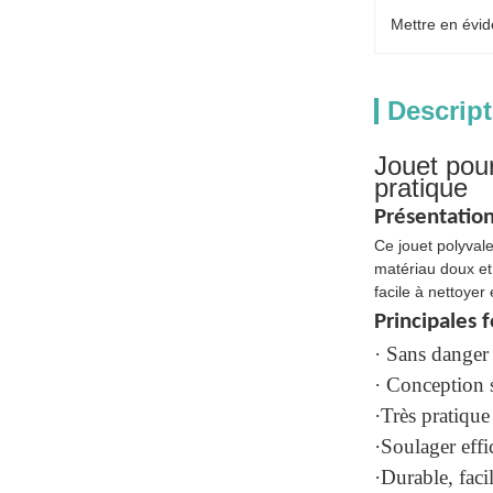
Mettre en évid
Descript
Jouet pour
pratique
Présentation
Ce jouet polyvale
matériau doux et
facile à nettoyer
Principales 
· Sans danger 
· Conception s
·Très pratique
·Soulager eff
·Durable, faci