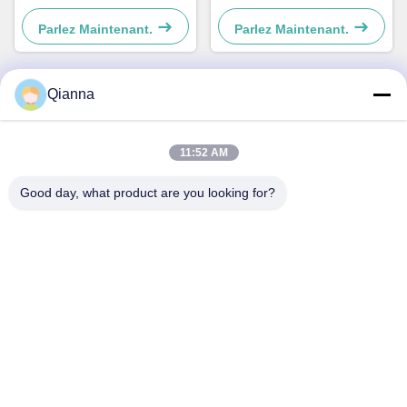
chiens et les chats Simple et
chiens et chats Simple et
pratique
pratique
Parlez Maintenant.
Parlez Maintenant.
Qianna
Contact rapide
11:52 AM
Adresse
Good day, what product are you looking for?
No 793 rue Tongren, ville de Tongxiang, province du
Zhejiang
Télégramme
0086-18367649720
E-mail
Qianna.TXYS@hotmail.com