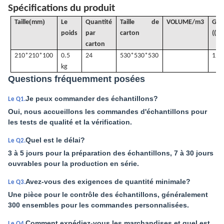
Spécifications du produit
(
)
Taille
mm
Le
Quantité
Taille de
VOLUME
/
m3
G
.
poids
par
carton
((KG
carton
210*210*100
0.5
24
530*530*530
12 
kg
Questions fréquemment posées
Je peux commander des échantillons?
Le Q1.
Oui, nous accueillons les commandes d'échantillons pour
les tests de qualité et la vérification.
Quel est le délai?
Le Q2.
3 à 5 jours pour la préparation des échantillons, 7 à 30 jours
ouvrables pour la production en série.
Avez-vous des exigences de quantité minimale?
Le Q3.
Une pièce pour le contrôle des échantillons, généralement
300 ensembles pour les commandes personnalisées.
Comment expédiez-vous les marchandises et quel est
Le Q4.