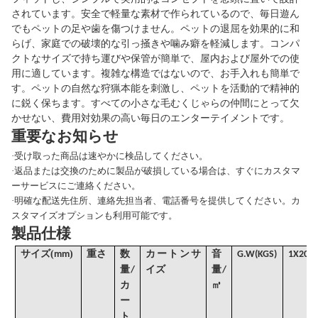
されています。安全で軽量な素材で作られているので、毎日遊ん
でもペットの足や歯を傷つけません。ペットの退屈を効果的に和
らげ、家庭での破壊的な引っ掻きや噛み癖を軽減します。コンパ
クトなサイズで持ち運びや保管が簡単で、屋内および屋外での使
用に適しています。複雑な構造ではないので、お手入れも簡単で
す。ペットの自然な狩猟本能を刺激し、ペットを活動的で精神的
に鋭く保ちます。すべての小さな毛むくじゃらの仲間にとって欠
かせない、費用対効果の高い毎日のエンターテイメントです。
重要なお知らせ
·
受け取った商品は速やかに検品してください。
·
返品または交換のために製品が破損している場合は、すぐにカスタマ
ーサービスにご連絡ください。
·
明確な配送先住所、連絡先担当者、電話番号を提供してください。カ
スタマイズオプションも利用可能です。
製品仕様
(
)
サイズ
mm
重さ
数
カートンサ
音
G
.W(KGS)
1X20G
量/
イズ
量
/
カ
㎥
ー
ト