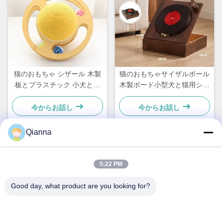
猫のおもちゃ シザール 木製
猫のおもちゃサイザルボール
板とプラスチック 小犬と猫
木製ボード小型犬と猫用シン
のための シンプルで実用的
プルで実用的
な
今からお話し
今からお話し
Qianna
クイックコンタクト
5:22 PM
アドレス
Good day, what product are you looking for?
浙江省桐郷市同仁路793号
テレ