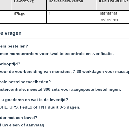
Gewicht/kg
Hoeveelheid/karton
KARTONGROOT/
57k.
gs
1
155*55*45
+35*35*130
de vragen
ers bestellen?
men monsterorders voor kwaliteitscontrole en -verificatie.
orlooptijd?
voor de voorbereiding van monsters, 7-30 werkdagen voor massa
male bestelhoeveelheden?
stercontrole, meestal 300 sets voor aangepaste bestellingen.
 u goederen en wat is de levertijd?
DHL, UPS, FedEx of TNT duurt 3-5 dagen.
rder met een bevel?
f uw eisen of aanvraag