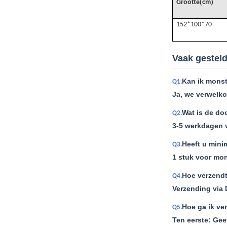
(
)
Grootte
cm
152*100*70
Vaak gestel
Kan ik monst
Q1.
Ja, we verwelko
Wat is de do
Q2.
3-5 werkdagen 
Heeft u mini
Q3.
1 stuk voor mon
Hoe verzendt
Q4.
Verzending via 
Hoe ga ik ve
Q5.
Ten eerste: Gee