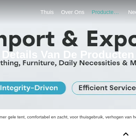
Thuis
Over Ons
Producten
Details Van De Producten
er gele tent, comfortabel en zacht, voor thuisgebruik, verhogen van he