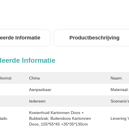
leerde Informatie
Productbeschrijving
leerde Informatie
rkomst:
China
Naam:
Aanpasbaar
Materiaal:
Iedereen
Scenario's
Koeienhuid Kartonnen Doos + 
ails:
Bubbelzak; Buitendoos Kartonnen 
Levering 
Doos, 155*55*45 +35*35*130cm