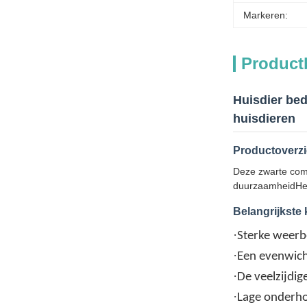
Markeren:
Product
Huisdier bed
huisdieren
Productoverzi
Deze zwarte comb
duurzaamheidHet 
Belangrijkste
·
Sterke weerb
·
Een evenwich
·
De veelzijdige
·
Lage onderh