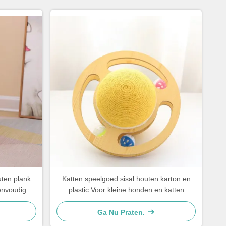
uten plank
Katten speelgoed sisal houten karton en
envoudig en
plastic Voor kleine honden en katten
Eenvoudig en praktisch
Ga Nu Praten.