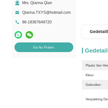
Mrs. Qianna Qian
Qianna.TXYS@hotmail.com
86-18367649720
Gedetail
Ga Nu Praten.
Gedetail
Plaats Van He
Kleur:
Gebruiker:
Verpakking Det