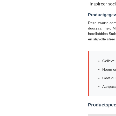
·
Inspireer so
Productgege
Deze zwarte comb
duurzaamheid.Met
hotellobbies.Stab
en stijlvolle sfeer
Gelieve 
Neem onm
Geef du
Aanpass
Productspeci