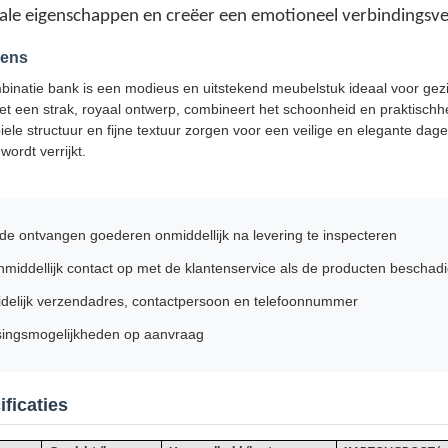
ciale eigenschappen en creëer een emotioneel verbindingsve
vens
inatie bank is een modieus en uitstekend meubelstuk ideaal voor gezin
 een strak, royaal ontwerp, combineert het schoonheid en praktischhe
iele structuur en fijne textuur zorgen voor een veilige en elegante da
 wordt verrijkt.
de ontvangen goederen onmiddellijk na levering te inspecteren
iddellijk contact op met de klantenservice als de producten beschadigd
idelijk verzendadres, contactpersoon en telefoonnummer
ingsmogelijkheden op aanvraag
ficaties