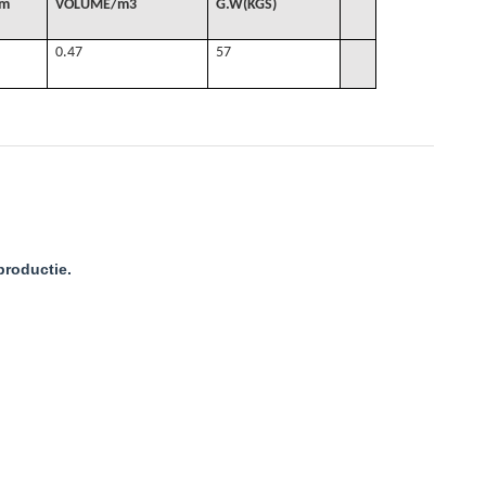
cm
VOLUME
/
m3
G
.W(KGS)
0.47
57
productie.