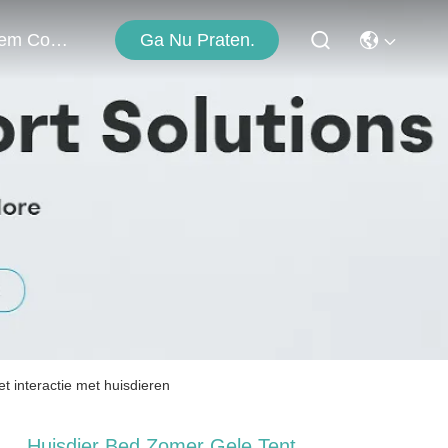
Ga Nu Praten.
Neem Contact Met Ons Op
t interactie met huisdieren
Huisdier Bed Zomer Gele Tent,