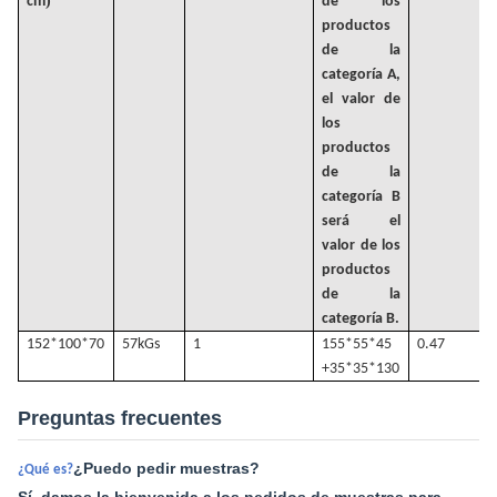
)
cm
de los
productos
de la
categoría A,
el valor de
los
productos
de la
categoría B
será el
valor de los
productos
de la
categoría B.
152*100*70
57k
Gs
1
155*55*45
0.47
+35*35*130
Preguntas frecuentes
¿Puedo pedir muestras?
¿Qué es?