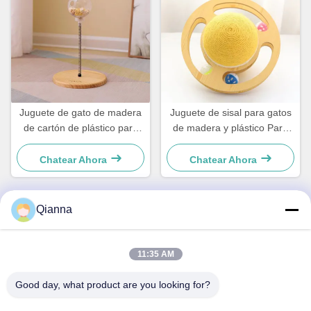
Juguete de gato de madera
Juguete de sisal para gatos
de cartón de plástico para
de madera y plástico Para
perros pequeños y gatos
perros y gatos pequeños
sencillo y práctico
sencillo y práctico
Chatear Ahora
Chatear Ahora
Qianna
Contacto Rápido
11:35 AM
DIRECCIÓN
Good day, what product are you looking for?
No 793 de la calle Tongren, ciudad de Tongxiang, provincia
de Zhejiang