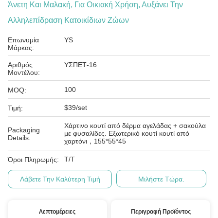
Άνετη Και Μαλακή, Για Οικιακή Χρήση, Αυξάνει Την
Αλληλεπίδραση Κατοικίδιων Ζώων
Επωνυμία
YS
Μάρκας:
Αριθμός
ΥΣΠΕΤ-16
Μοντέλου:
100
MOQ:
$39/set
Τιμή:
Χάρτινο κουτί από δέρμα αγελάδας + σακούλα
Packaging
με φυσαλίδες. Εξωτερικό κουτί κουτί από
Details:
χαρτόνι，155*55*45
T/T
Όροι Πληρωμής:
Λάβετε Την Καλύτερη Τιμή
Μιλήστε Τώρα.
Λεπτομέρειες
Περιγραφή Προϊόντος