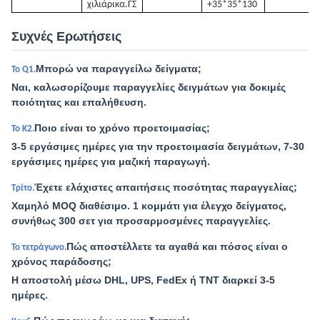
χιλιάρικα.
ΓΣ
+35*35*130
Συχνές Ερωτήσεις
Μπορώ να παραγγείλω δείγματα;
Το Q1.
Ναι, καλωσορίζουμε παραγγελίες δειγμάτων για δοκιμές
ποιότητας και επαλήθευση.
Ποιο είναι το χρόνο προετοιμασίας;
Το Κ2.
3-5 εργάσιμες ημέρες για την προετοιμασία δειγμάτων, 7-30
εργάσιμες ημέρες για μαζική παραγωγή.
Έχετε ελάχιστες απαιτήσεις ποσότητας παραγγελίας;
Τρίτο.
Χαμηλό MOQ διαθέσιμο. 1 κομμάτι για έλεγχο δείγματος,
συνήθως 300 σετ για προσαρμοσμένες παραγγελίες.
Πώς αποστέλλετε τα αγαθά και πόσος είναι ο
Το τετράγωνο.
χρόνος παράδοσης;
Η αποστολή μέσω DHL, UPS, FedEx ή TNT διαρκεί 3-5
ημέρες.