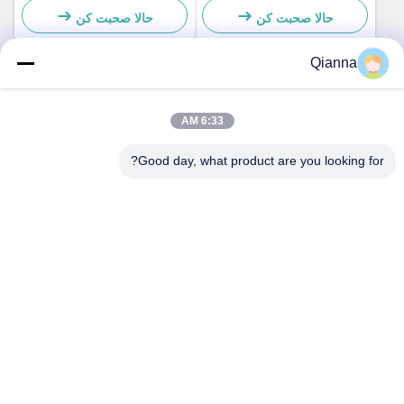
حالا صحبت کن
حالا صحبت کن
Qianna
تماس سریع
6:33 AM
آدرس
Good day, what product are you looking for?
شماره 793 جاده Tongren، شهر Tongxiang، استان Zhejiang
تلفن
0086-18367649720
ایمیل
Qianna.TXYS@hotmail.com