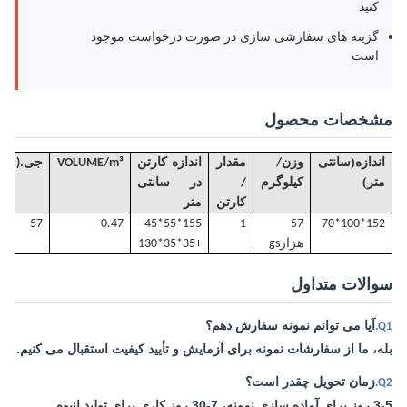
کنید
گزینه های سفارشی سازی در صورت درخواست موجود
است
مشخصات محصول
(
اندازه
سانتی
وزن/
مقدار
اندازه کارتن
m³
/
VOLUME
جی
.W(KGS)
)
متر
کیلوگرم
/
در سانتی
کارتن
متر
57
0.47
155*55*45
1
57
152*100*70
هزار
gs
+35*35*130
سوالات متداول
آیا می توانم نمونه سفارش دهم؟
Q1.
بله، ما از سفارشات نمونه برای آزمایش و تأیید کیفیت استقبال می کنیم.
زمان تحویل چقدر است؟
Q2.
3-5 روز برای آماده سازی نمونه، 7-30 روز کاری برای تولید انبوه.