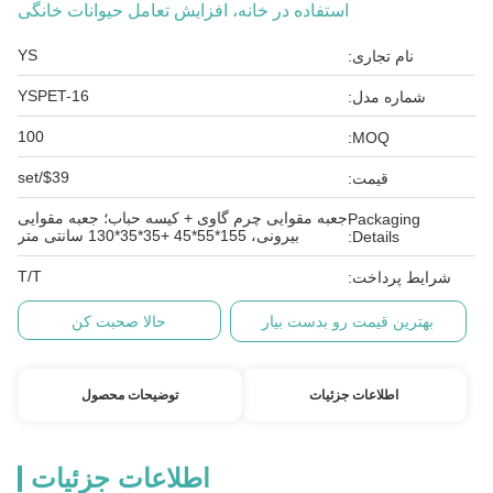
استفاده در خانه، افزایش تعامل حیوانات خانگی
YS
نام تجاری:
YSPET-16
شماره مدل:
100
MOQ:
$39/set
قیمت:
جعبه مقوایی چرم گاوی + کیسه حباب؛ جعبه مقوایی
Packaging
بیرونی، 155*55*45 +35*35*130 سانتی متر
Details:
T/T
شرایط پرداخت:
بهترین قیمت رو بدست بیار
حالا صحبت کن
اطلاعات جزئیات
توضیحات محصول
اطلاعات جزئیات