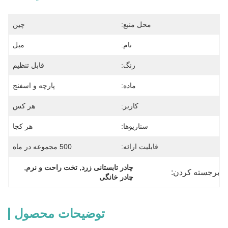
محل منبع:
چین
نام:
مبل
رنگ:
قابل تنظیم
ماده:
پارچه و اسفنج
کاربر:
هر کس
سناریوها:
هر کجا
قابلیت ارائه:
500 مجموعه در ماه
, 
, 
چادر تابستانی زرد
تخت راحت و نرم
برجسته کردن:
چادر خانگی
توضیحات محصول