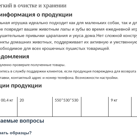
гкий в очистке и хранении
информация о продукции
ьная игрушка идеально подходит как для маленьких собак, так и д
не повредит вашим животным лапы и зубы во время ежедневной иг
ушительные привычки царапания и укуса дома.Нет сложной констру
инкты домашних животных, поддерживает их активную и умственну
еобходимое для всех крошечных пушистых товарищей.
едомления
дленно проверьте полученные товары.
итесь в службу поддержки клиентов, если продукция повреждена для возврата
тавки, контактный адрес и номер телефона. Возможности настройки.
ции продукции
00,4 кг
20
550*530*530
9 кг
ваемые вопросы
азать образцы?