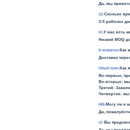
Да, мы привет
Сколько вр
Q2.
3-5 рабочих дн
У вас есть 
К3.
Низкий MOQ до
Как 
В четвертом.
Доставка через
Как 
Пятый пункт.
Во-первых, пр
Во-вторых: мы
Третий: Заказч
Четвертое: мы
Могу ли я н
КВ6.
Да, пожалуйст
Вы предлага
Q7.
Да, мы предла