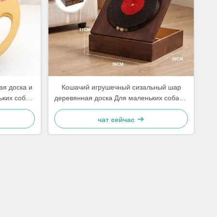
ая доска и
Кошачий игрушечный сизальный шар
ьких собак
деревянная доска Для маленьких собак и
ично.
кошек Простая и практичная
чат сейчас