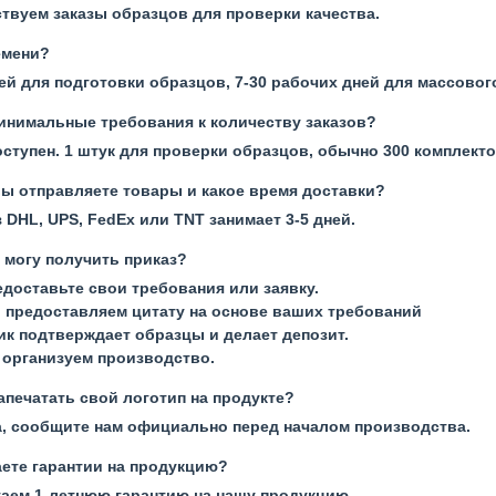
ствуем заказы образцов для проверки качества.
емени?
ей для подготовки образцов, 7-30 рабочих дней для массовог
минимальные требования к количеству заказов?
ступен. 1 штук для проверки образцов, обычно 300 комплект
вы отправляете товары и какое время доставки?
 DHL, UPS, FedEx или TNT занимает 3-5 дней.
я могу получить приказ?
едоставьте свои требования или заявку.
 предоставляем цитату на основе ваших требований
ик подтверждает образцы и делает депозит.
 организуем производство.
апечатать свой логотип на продукте?
а, сообщите нам официально перед началом производства.
ете гарантии на продукцию?
гаем 1-летнюю гарантию на нашу продукцию.