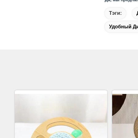
Тэги:
Удобный Д