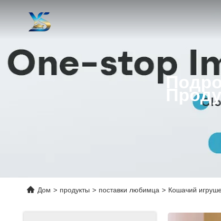
Подро
Проду
Дом
>
продукты
>
поставки любимца
>
Кошачий игруше