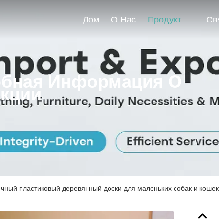
Дом
О Нас
Продукты
бная Информация О
кции
чный пластиковый деревянный доски для маленьких собак и кошек