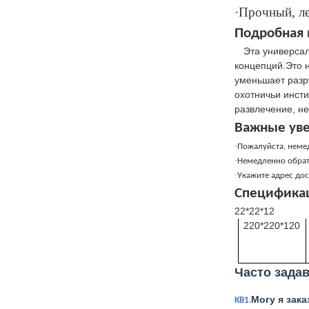
·Прочный, ле
Подробная 
Эта универсал
концепций.Это 
уменьшает разр
охотничьи инст
развлечение, н
Важные ув
·
Пожалуйста, неме
·
Немедленно обрат
·
Укажите адрес дос
Специфика
22*22*12
220*220*120
Часто зада
Могу я зак
КВ1.