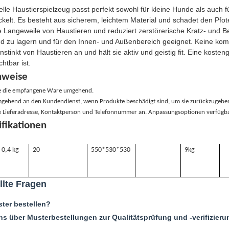
elle Haustierspielzeug passt perfekt sowohl für kleine Hunde als auch
kelt. Es besteht aus sicherem, leichtem Material und schadet den Pfot
 die Langeweile von Haustieren und reduziert zerstörerische Kratz- und
nd zu lagern und für den Innen- und Außenbereich geeignet. Keine kompl
nstinkt von Haustieren an und hält sie aktiv und geistig fit. Eine kosteng
htbar ist.
nweise
ie die empfangene Ware umgehend.
gehend an den Kundendienst, wenn Produkte beschädigt sind, um sie zurückzugebe
re Lieferadresse, Kontaktperson und Telefonnummer an. Anpassungsoptionen verfügba
ifikationen
0,4 kg
20
550*530*530
9kg
llte Fragen
ter bestellen?
uns über Musterbestellungen zur Qualitätsprüfung und -verifizieru