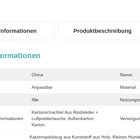
linformationen
Produktbeschreibung
formationen
China
Name:
Anpassbar
Material:
Alle
Nutzungss
Kartonschachtel Aus Rindsleder + 
formationen:
Luftpolstertasche; Außenkarton: 
Versorgun
Karton
Katzenspielzeug aus Kunststoff aus Holz
, 
Kleines Hund