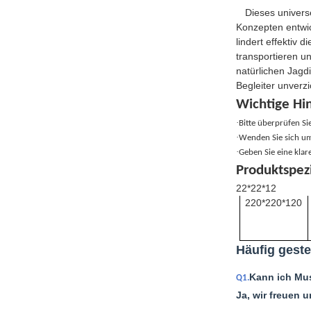
Dieses univers
Konzepten entwic
lindert effektiv
transportieren u
natürlichen Jagdi
Begleiter unverzic
Wichtige Hi
·
Bitte überprüfen S
·
Wenden Sie sich um
·
Geben Sie eine kla
Produktspez
22*22*12
220*220*120
Häufig geste
Kann ich Mus
Q1.
Ja, wir freuen 