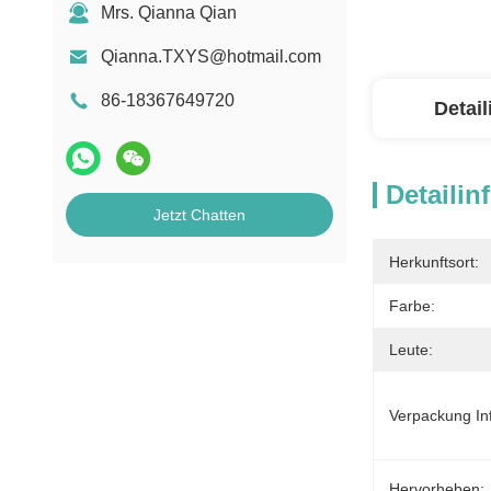
Mrs. Qianna Qian
Qianna.TXYS@hotmail.com
86-18367649720
Detai
Detailin
Jetzt Chatten
Herkunftsort:
Farbe:
Leute:
Verpackung In
Hervorheben: