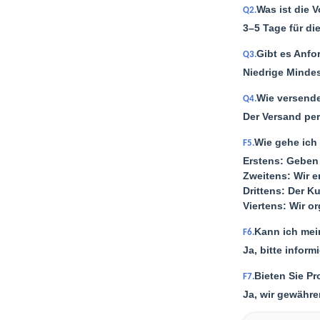
Was ist die V
Q2.
3–5 Tage für di
Gibt es Anfo
Q3.
Niedrige Mindes
Wie versende
Q4.
Der Versand per
Wie gehe ich 
F5.
Erstens: Geben 
Zweitens: Wir e
Drittens: Der K
Viertens: Wir o
Kann ich mei
F6.
Ja, bitte infor
Bieten Sie P
F7.
Ja, wir gewähre