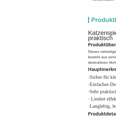
Produkt
Katzenspi
praktisch
Produktüber
Dieses vielseiti
besteht aus sich
destruktives Ver
Hauptmerkm
·Sicher für k
·Einfaches De
·Sehr praktisc
· Lindert eff
·Langlebig, l
Produktdetai