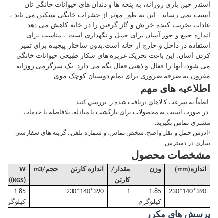
استدر حین بازی روزانه، به پنجه ها و دندان های حیوانات خانگی تان
آسیب نمی رساند.. این به طور موثر از حشرات خانگی تسکین می یابد ،
عادات تخریب کننده خراش و گاز گرفتن را در خانه کاهش می دهد.
اندازه جمع و جور آسان برای حمل و نگهداری است ، مناسب برای
استفاده در داخل و خارج از خانه است.بدون ساختار پیچیده برای تمیز
کردن آسان. این باعث تحریک غریزه های شکار طبیعی حیوانات خانگی
می شود، آنها را فعال و ذهنی فعال نگه می دارد. یک سرگرمی روزانه
مقرون به صرفه ضروری برای تمام دوستان کوچک موی.
اطلاعیه های مهم
·
لطفاً به سرعت کالاهاي دریافت شده را بررسي كنيد
·
در صورت آسیب به محصولات برای بازگشت یا مبادله، بلافاصله با خدمات
مشتری تماس بگیرید.
·
آدرس حمل و نقل واضح، شخص تماس، و شماره تلفن.. گزینه های سفارشی
سازی در دسترس.
مشخصات محصول
)
(
اندازه
mm
وزن
مقدار/
اندازه کارتن
حجم
/
m3
. W
G
کارتن
((KGS)
1.85
390*140*230
1
1.85
390*140*230
کيلوگرم
کيلوگرم
پرسش های مکرر