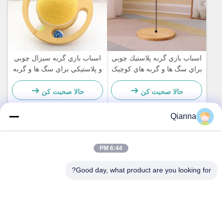
اسباب بازي گربه پلاستيك چوبي
اسباب بازي گربه سيزال چوبي
براي سگ ها و گربه هاي کوچيک
و پلاستيکي براي سگ ها و گربه
ساده و عملي
هاي کوچيک ساده و عملي
حالا صحبت کن
حالا صحبت کن
Qianna
تماس سریع
6:44 PM
آدرس
Good day, what product are you looking for?
شماره 793 جاده Tongren، شهر Tongxiang، استان Zhejiang
تلفن
0086-18367649720