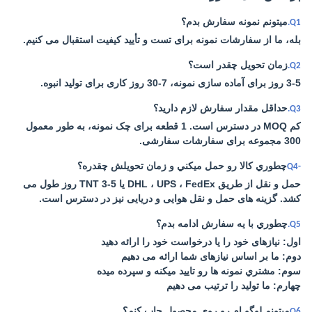
ميتونم نمونه سفارش بدم؟
Q1.
بله، ما از سفارشات نمونه برای تست و تأیید کیفیت استقبال می کنیم.
زمان تحویل چقدر است؟
Q2.
3-5 روز برای آماده سازی نمونه، 7-30 روز کاری برای تولید انبوه.
حداقل مقدار سفارش لازم دارید؟
Q3.
کم MOQ در دسترس است. 1 قطعه برای چک نمونه، به طور معمول
300 مجموعه برای سفارشات سفارشی.
چطوري کالا رو حمل ميکني و زمان تحویلش چقدره؟
-Q4
حمل و نقل از طریق DHL ، UPS ، FedEx یا TNT 3-5 روز طول می
کشد. گزینه های حمل و نقل هوایی و دریایی نیز در دسترس است.
چطوري با يه سفارش ادامه بدم؟
Q5.
اول: نیازهای خود را یا درخواست خود را ارائه دهید
دوم: ما بر اساس نیازهای شما ارائه می دهیم
سوم: مشتري نمونه ها رو تاييد ميکنه و سپرده ميده
چهارم: ما تولید را ترتیب می دهیم
میتونم لوگو ام رو روی محصول چاپ کنم؟
Q6