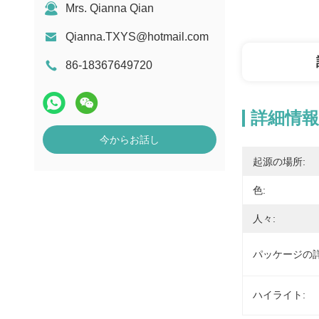
Mrs. Qianna Qian
Qianna.TXYS@hotmail.com
86-18367649720
詳細情報
今からお話し
起源の場所:
色:
人々:
パッケージの詳
ハイライト: