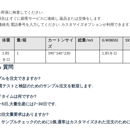
即座に検査してください.
合は,すぐに顧客サービスに連絡し,返品または交換をします.
連絡先,電話番号を入力してください. カスタマイズオプションが利用できます.
体重
量/箱
カートンサイ
総量
/
m3
G
.W(KGS)
1X
ズ
1.85
1
390*140*230
1.85キロ
キロ
 質問
プルを注文できますか?
質テストと検証のためのサンプル注文を歓迎します.
ドタイムは何ですか?
5日,大量生産には7~30日です.
の注文量要求はありますか?
. サンプルチェックのために1個,通常はカスタマイズされた注文のために3