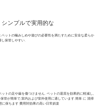
 シンプルで実用的な
で,ペットの噛みしめや遊びの必要性を満たすために安全な柔らか
掃し保管しやすい.
ットの足や歯を傷つけません. ペットの退屈を効果的に軽減し,
保管が簡単で,室内および室外使用に適しています.簡単 に 清掃
状態に保ちます 費用対効果の高い日常娯楽