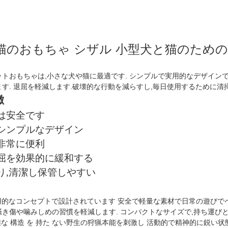
猫のおもちゃ シザル 小型犬と猫のための
トおもちゃは,小さな犬や猫に最適です. シンプルで実用的なデザイン
す. 退屈を軽減します.破壊的な行動を減らすし,毎日使用するために清
徴
は安全です
いシンプルなデザイン
非常に便利
退屈を効果的に緩和する
り,清潔し保管しやすい
的なコンセプトで設計されています 安全で軽量な素材で日常の遊びでペ
き傷や噛みしめの習慣を軽減します. コンパクトなサイズで,持ち運びと
複雑な 構造 を 持た ない野生の狩猟本能を刺激し 活動的で精神的に鋭い