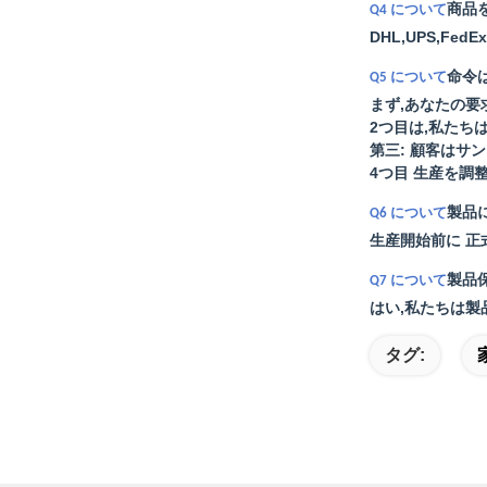
商品
Q4 について
DHL,UPS,F
命令
Q5 について
まず,あなたの
2つ目は,私たち
第三: 顧客はサ
4つ目 生産を調
製品
Q6 について
生産開始前に 正
製品
Q7 について
はい,私たちは製
タグ: