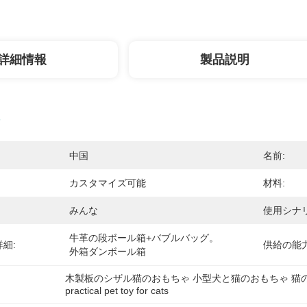
詳細情報
製品説明
中国
名前:
カスタマイズ可能
材料:
みんな
使用シナリ
牛革の段ボール箱+バブルバッグ。
細:
供給の能力
外箱ダンボール箱
木製板のシザル猫のおもちゃ 小型犬と猫のおもちゃ 猫
practical pet toy for cats