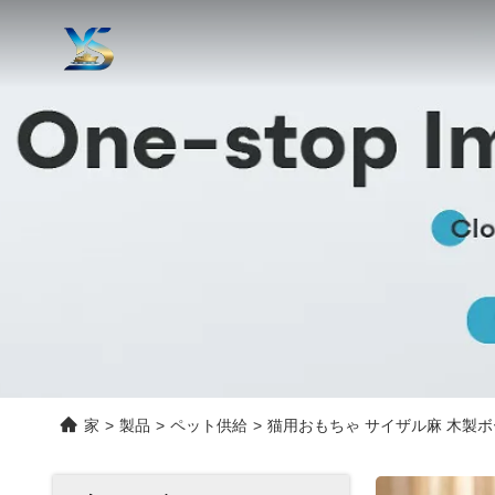
家
>
製品
>
ペット供給
>
猫用おもちゃ サイザル麻 木製