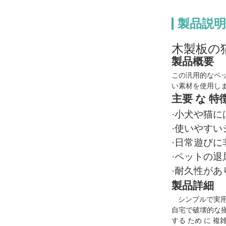
製品説明
木製板の
製品概要
この汎用的なペッ
い素材を使用しま
主要 な 特
·小犬や猫に
·使いやす
·日常遊びに
·ペットの
·耐久性があ
製品詳細
シンプルで実用
自宅で破壊的な掻
する ため に 