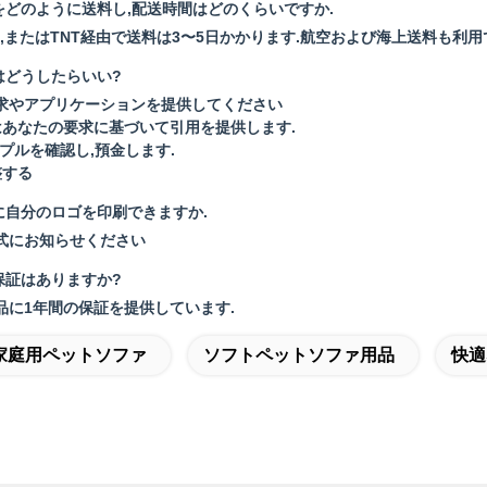
をどのように送料し,配送時間はどのくらいですか.
edEx,またはTNT経由で送料は3〜5日かかります.航空および海上送料も利用
はどうしたらいい?
要求やアプリケーションを提供してください
はあなたの要求に基づいて引用を提供します.
ンプルを確認し,預金します.
整する
に自分のロゴを印刷できますか.
式にお知らせください
保証はありますか?
品に1年間の保証を提供しています.
家庭用ペットソファ
ソフトペットソファ用品
快適