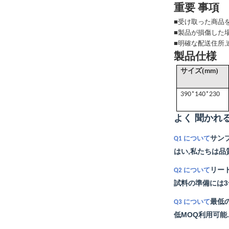
重要 事項
■
受け取った商品を
■
製品が損傷した場
■
明確な配送住所,
製品仕様
(
)
サイズ
mm
390*140*230
よく 聞かれる
サン
Q1 について
はい,私たちは品
リー
Q2 について
試料の準備には3~
最低
Q3 について
低MOQ利用可能