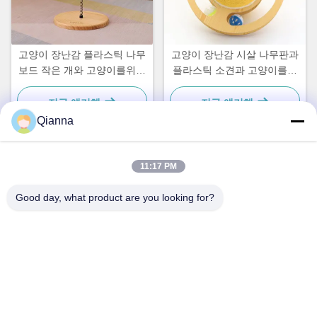
고양이 장난감 플라스틱 나무
고양이 장난감 시살 나무판과
보드 작은 개와 고양이를위한
플라스틱 소견과 고양이를위
간단하고 실용적인
한 간단하고 실용적인
지금 얘기해
지금 얘기해
Qianna
11:17 PM
빠른 연락
Good day, what product are you looking for?
주소
저장성 통샹시 통런로 793호
전화
0086-18367649720
이메일