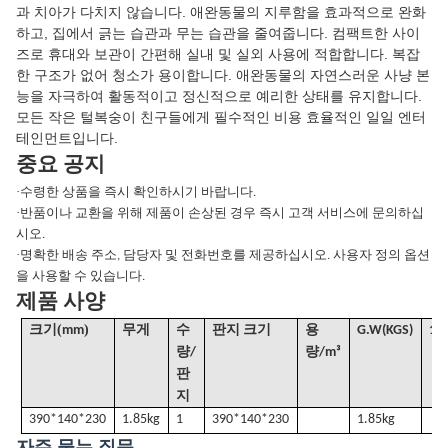
과 치아가 다치지 않습니다. 애완동물의 지루함을 효과적으로 완화
하고, 집에서 긁는 습관과 무는 습관을 줄여줍니다. 컴팩트한 사이
즈로 휴대와 보관이 간편해 실내 및 실외 사용에 적합합니다. 복잡
한 구조가 없어 청소가 용이합니다. 애완동물의 자연스러운 사냥 본
능을 자극하여 활동적이고 정신적으로 예리한 상태를 유지합니다.
모든 작은 털복숭이 친구들에게 필수적인 비용 효율적인 일일 엔터
테인먼트입니다.
중요 공지
·
수령한 상품을 즉시 확인하시기 바랍니다.
·
반품이나 교환을 위해 제품이 손상된 경우 즉시 고객 서비스에 문의하십
시오.
·
명확한 배송 주소, 담당자 및 전화번호를 제공하십시오. 사용자 정의 옵션
을 사용할 수 있습니다.
제품 사양
(
)
크기
mm
무게
수
판지 크기
용
G
.W(KGS)
1X
량/
량
/
m³
판
지
390*140*230
1.85kg
1
390*140*230
1.85kg
자주 묻는 질문