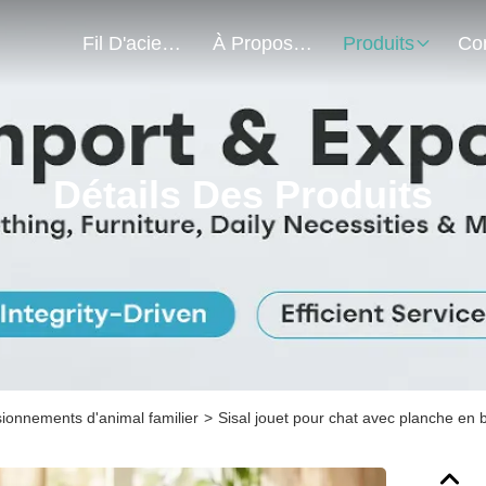
Fil D'acier À Faible Teneur En Carbone
À Propos De Nous
Produits
Détails Des Produits
sionnements d'animal familier
>
Sisal jouet pour chat avec planche en b