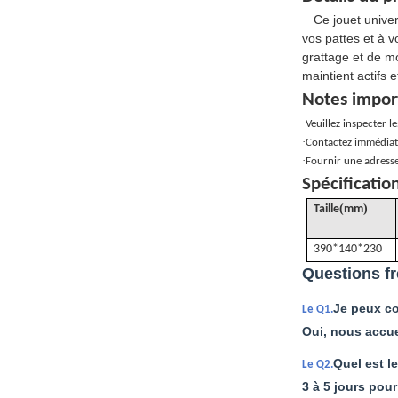
Ce jouet univer
vos pattes et à v
grattage et de m
maintient actifs 
Notes impor
·
Veuillez inspecter l
·
Contactez immédiate
·
Fournir une adresse
Spécificatio
(
)
Taille
mm
390*140*230
Questions f
Je peux c
Le Q1.
Oui, nous accue
Quel est le
Le Q2.
3 à 5 jours pour