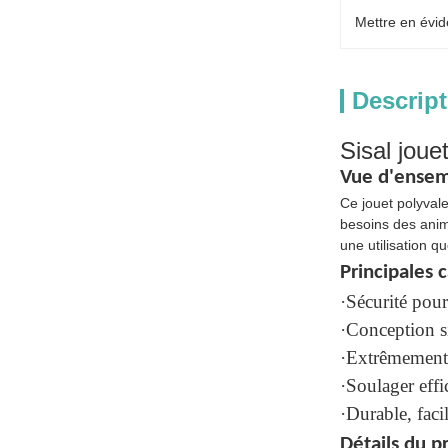
Mettre en évid
Descript
Sisal joue
Vue d'ensem
Ce jouet polyvale
besoins des anim
une utilisation q
Principales 
·Sécurité pour 
·Conception si
·Extrêmement 
·Soulager eff
·Durable, faci
Détails du p