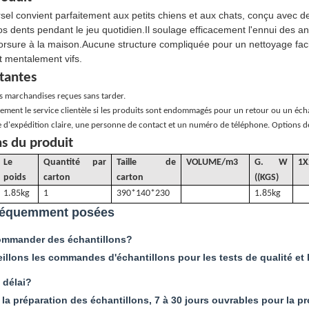
sel convient parfaitement aux petits chiens et aux chats, conçu avec des
os dents pendant le jeu quotidien.Il soulage efficacement l'ennui des 
orsure à la maison.Aucune structure compliquée pour un nettoyage facile
et mentalement vifs.
tantes
es marchandises reçues sans tarder.
ment le service clientèle si les produits sont endommagés pour un retour ou un éch
 d'expédition claire, une personne de contact et un numéro de téléphone. Options de
ns du produit
Le
Quantité par
Taille de
VOLUME
/
m3
G
. W
1X
poids
carton
carton
((KGS)
1.85kg
1
390*140*230
1.85kg
réquemment posées
ommander des échantillons?
illons les commandes d'échantillons pour les tests de qualité et la
 délai?
 la préparation des échantillons, 7 à 30 jours ouvrables pour la p