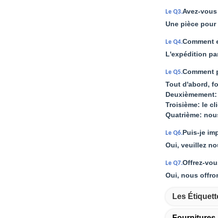
Avez-vous
Le Q3.
Une pièce pour
Comment ex
Le Q4.
L'expédition pa
Comment p
Le Q5.
Tout d'abord, f
Deuxièmement: 
Troisième: le c
Quatrième: nou
Puis-je im
Le Q6.
Oui, veuillez no
Offrez-vou
Le Q7.
Oui, nous offro
Les Étiquett
Fourniture