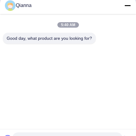
Qianna
Γρήγορη επαφή
5:40 AM
Διεύθυνση
Good day, what product are you looking for?
Οδός Tongren αριθ. 793, πόλη Tongxiang, επαρχία Zhejiang
τηλ
0086-18367649720
E-mail
Qianna.TXYS@hotmail.com
Πολιτική απορρήτου
|
Sitemap
| Κίνα Καλό Ποιότητα
Mobiliario de mesa de hotel Προμηθευτής. 2026 Tongxiang
Yuesheng Import and Export Trading Co., Ltd. Όλα. Όλα τα