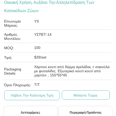
Οικιακή Χρήση, Αυξάνει Την Αλληλεπίδραση Των
Κατοικίδιων Ζώων
Επωνυμία
YS
Μάρκας:
Αριθμός
ΥΣΠΕΤ-14
Μοντέλου:
100
MOQ:
$39/set
Τιμή:
Χάρτινο κουτί από δέρμα αγελάδας + σακούλα
Packaging
με φυσαλίδες. Εξωτερικό κουτί κουτί από
Details:
χαρτόνι，155*55*45
T/T
Όροι Πληρωμής:
Λάβετε Την Καλύτερη Τιμή
Μιλήστε Τώρα.
Λεπτομέρειες
Περιγραφή Προϊόντος