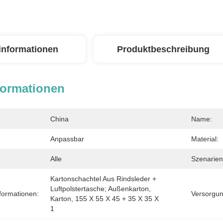
linformationen
Produktbeschreibung
formationen
China
Name:
Anpassbar
Material:
Alle
Szenarien
Kartonschachtel Aus Rindsleder + 
Luftpolstertasche; Außenkarton, 
formationen:
Versorgun
Karton, 155 X 55 X 45 + 35 X 35 X 
1