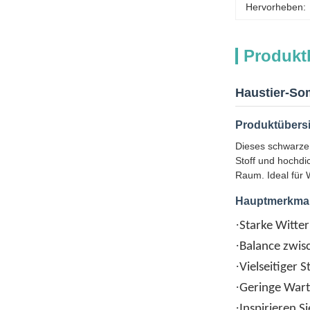
Hervorheben:
Produkt
Haustier-Som
Produktübers
Dieses schwarze 
Stoff und hochdi
Raum. Ideal für 
Hauptmerkma
·
Starke Witte
·
Balance zwis
·
Vielseitiger S
·
Geringe War
·
Inspirieren S