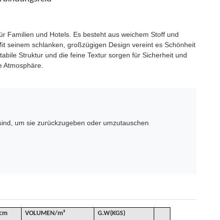
ür Familien und Hotels. Es besteht aus weichem Stoff und
t seinem schlanken, großzügigen Design vereint es Schönheit
ile Struktur und die feine Textur sorgen für Sicherheit und
le Atmosphäre.
sind, um sie zurückzugeben oder umzutauschen
cm
VOLUMEN
/
m³
G
.W(KGS)