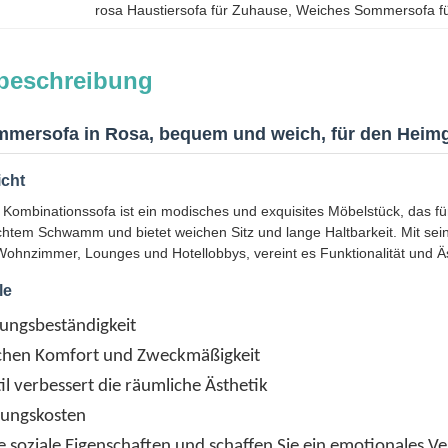
rosa Haustiersofa für Zuhause
, 
Weiches Sommersofa fü
beschreibung
mersofa in Rosa, bequem und weich, für den Heimge
icht
Kombinationssofa ist ein modisches und exquisites Möbelstück, das fü
chtem Schwamm und bietet weichen Sitz und lange Haltbarkeit. Mit se
Wohnzimmer, Lounges und Hotellobbys, vereint es Funktionalität und Äs
le
rungsbeständigkeit
chen Komfort und Zweckmäßigkeit
til verbessert die räumliche Ästhetik
tungskosten
ie soziale Eigenschaften und schaffen Sie ein emotionales V