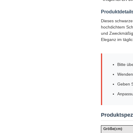
Produktdetail
Dieses schwarze 
hochdichtem Sch
und Zweckmäßigke
Eleganz im tägli
Bitte ü
Wenden 
Geben S
Anpassu
Produktspezi
(
)
Größe
cm