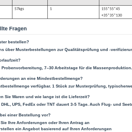
57k
gs
1
155*55*45
+35*35*130
llte Fragen
ter bestellen?
uns über Musterbestellungen zur Qualitätsprüfung und -verifizieru
orlaufzeit?
e Probenvorbereitung, 7–30 Arbeitstage für die Massenproduktion
rderungen an eine Mindestbestellmenge?
tbestellmenge verfügbar. 1 Stück zur Musterprüfung, typischerwe
n Sie Waren und wie lange ist die Lieferzeit?
 DHL, UPS, FedEx oder TNT dauert 3-5 Tage. Auch Flug- und Seet
bei einer Bestellung vor?
Sie Ihre Anforderungen oder Ihren Antrag an
rstellen ein Angebot basierend auf Ihren Anforderungen