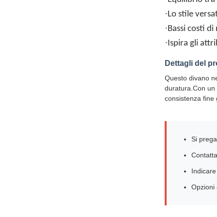
·
Lo stile versat
·
Bassi costi d
·
Ispira gli at
Dettagli del p
Questo divano ne
duratura.Con un d
consistenza fine
Si prega
Contatta
Indicare
Opzioni 