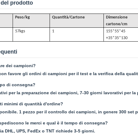
 del prodotto
Peso/kg
Quantità/Cartone
Dimensione
cartone/cm
57k
gs
1
155*55*45
+35*35*130
quenti
re dei campioni?
on favore gli ordini di campioni per il test e la verifica della qualit
empo di consegna?
ativi per la preparazione dei campioni, 7-30 giorni lavorativi per la
ti minimi di quantità d'ordine?
nibile. 1 pezzo per il controllo dei campioni, in genere 300 set pe
spediscono le merci e qual è il tempo di consegna?
ia DHL, UPS, FedEx o TNT richiede 3-5 giorni.