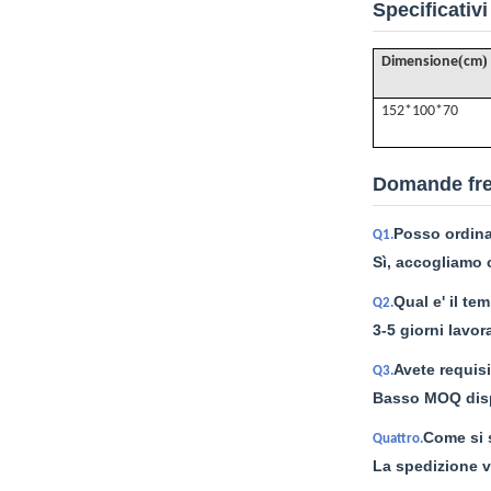
Specificativi
(
)
Dimensione
cm
152*100*70
Domande fre
Posso ordina
Q1.
Sì, accogliamo c
Qual e' il t
Q2.
3-5 giorni lavor
Avete requisi
Q3.
Basso MOQ dispo
Come si 
Quattro.
La spedizione v