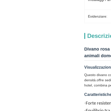
Evidenziare:
Descrizi
Divano rosa 
animali dome
Visualizzazion
Questo divano co
densità.offre sed
hotel, combina pe
Caratteristich
·
Forte resiste
·
Equilibrio tra