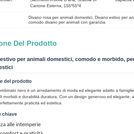
Cartone Esterna, 155*55*4
Divano rosa per animali domestici
, 
Divano estivo per a
comodo divano per animali con garanzia
one Del Prodotto
estivo per animali domestici, comodo e morbido, per
stici
e del prodotto
mbinato nero è un arredamento di moda ed elegante adatto a famiglie e
ili morbidi e durabilità duratura. Con un design generoso ed elegante, abb
rfettamente praticità ed estetica.
e chiave
nza alle intemperie
 comfort e praticità