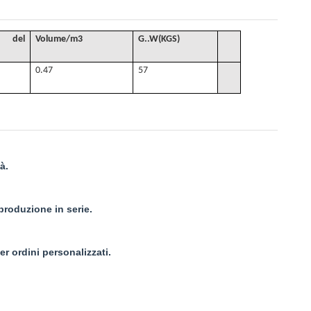
 del
Volume
/
m3
G.
.W(KGS)
0.47
57
à.
 produzione in serie.
r ordini personalizzati.