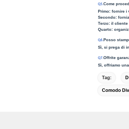
Come proced
Q5.
Primo: fornire i
Secondo: fornia
Terzo: il client
Quarto: organi
Posso stampa
Q6.
Sì, si prega di 
Offrite garan
Q7.
Sì, offriamo una
Tag:
D
Comodo Diva