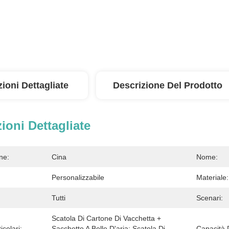
ioni Dettagliate
Descrizione Del Prodotto
ioni Dettagliate
ne:
Cina
Nome:
Personalizzabile
Materiale:
Tutti
Scenari:
Scatola Di Cartone Di Vacchetta + 
icolari:
Sacchetto A Bolle D'aria; Scatola Di 
Capacità 