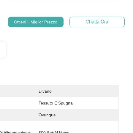
Chatta Ora
Ottieni Il Miglior Prezzo
Divano
Tessuto E Spugna
Ovunque
Di Alimentazione:
500 Set/al Mese