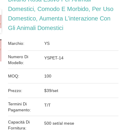
Domestici, Comodo E Morbido, Per Uso
Domestico, Aumenta L'interazione Con
Gli Animali Domestici
Marchio:
YS
Numero Di
YSPET-14
Modello:
MOQ:
100
Prezzo:
$39/set
Termini Di
T/T
Pagamento:
Capacità Di
500 set/al mese
Fornitura: