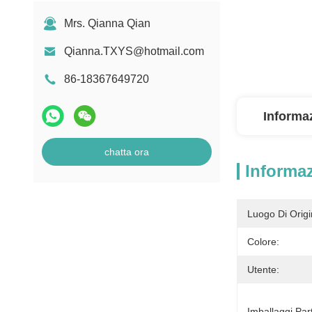
Mrs. Qianna Qian
Qianna.TXYS@hotmail.com
86-18367649720
Informaz
chatta ora
Informaz
Luogo Di Origi
Colore:
Utente:
Imballaggi Part