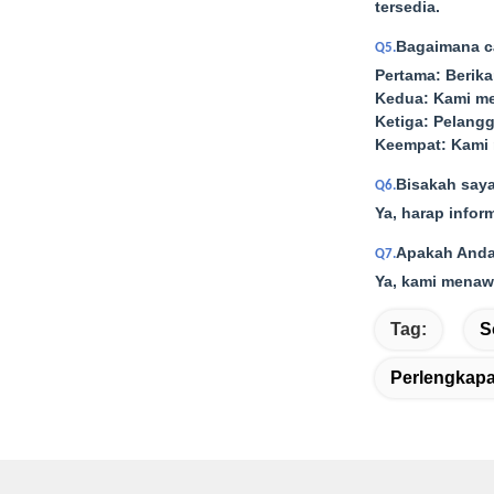
tersedia.
Bagaimana c
Q5.
Pertama: Berika
Kedua: Kami m
Ketiga: Pelang
Keempat: Kami 
Bisakah say
Q6.
Ya, harap infor
Apakah Anda
Q7.
Ya, kami menaw
Tag:
S
Perlengkapa