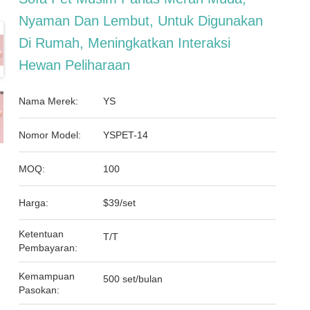
Nyaman Dan Lembut, Untuk Digunakan
Di Rumah, Meningkatkan Interaksi
Hewan Peliharaan
Nama Merek:
YS
Nomor Model:
YSPET-14
MOQ:
100
Harga:
$39/set
Ketentuan
T/T
Pembayaran:
Kemampuan
500 set/bulan
Pasokan: