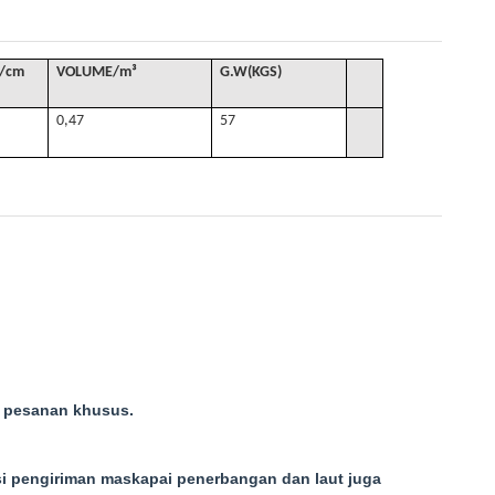
/cm
VOLUME
/
m³
G
.W(KGS)
0,47
57
k pesanan khusus.
si pengiriman maskapai penerbangan dan laut juga