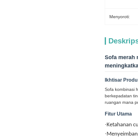
Menyoroti:
Deskrip
Sofa merah 
meningkatka
Ikhtisar Prod
Sofa kombinasi h
berkepadatan ti
ruangan mana pun
Fitur Utama
·
Ketahanan cu
·
Menyeimbang