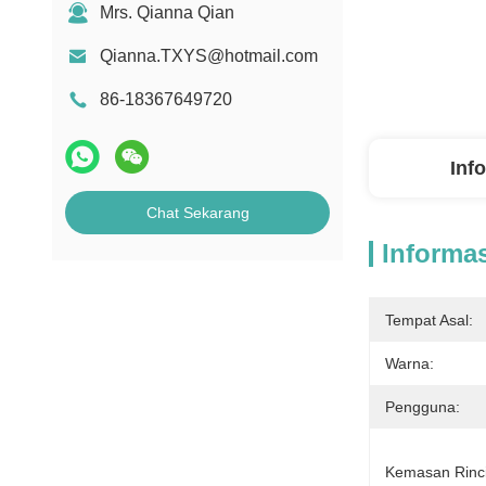
Mrs. Qianna Qian
Qianna.TXYS@hotmail.com
86-18367649720
Inf
Chat Sekarang
Informas
Tempat Asal:
Warna:
Pengguna:
Kemasan Rinc