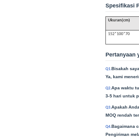
Spesifikasi 
(
)
Ukuran
cm
152*100*70
Pertanyaan 
Bisakah say
Q1.
Ya, kami meneri
Apa waktu t
Q2.
3-5 hari untuk 
Apakah Anda
Q3.
MOQ rendah ter
Bagaimana c
Q4.
Pengiriman mel