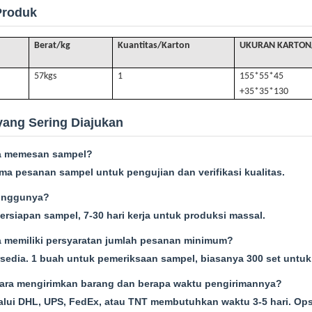
Produk
Berat/kg
Kuantitas/Karton
UKURAN KARTON
57k
gs
1
155*55*45
+35*35*130
yang Sering Diajukan
a memesan sampel?
ma pesanan sampel untuk pengujian dan verifikasi kualitas.
unggunya?
persiapan sampel, 7-30 hari kerja untuk produksi massal.
 memiliki persyaratan jumlah pesanan minimum?
sedia. 1 buah untuk pemeriksaan sampel, biasanya 300 set untu
ara mengirimkan barang dan berapa waktu pengirimannya?
alui DHL, UPS, FedEx, atau TNT membutuhkan waktu 3-5 hari. Op