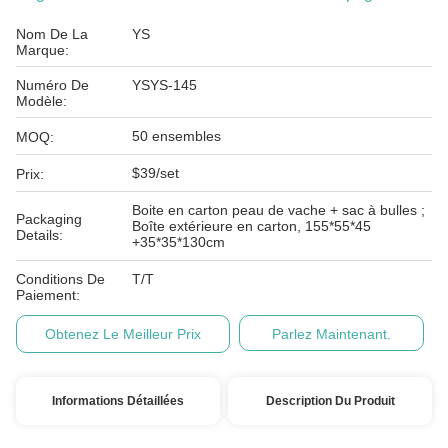
Nom De La
YS
Marque:
Numéro De
YSYS-145
Modèle:
50 ensembles
MOQ:
$39/set
Prix:
Boite en carton peau de vache + sac à bulles ;
Packaging
Boîte extérieure en carton, 155*55*45
Details:
+35*35*130cm
Conditions De
T/T
Paiement:
Obtenez Le Meilleur Prix
Parlez Maintenant.
Informations Détaillées
Description Du Produit