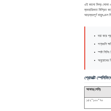
এই কালো মিশ্র সোফা একট
ব্যবহারিকতা মিশ্রিত কর
আড়ম্বরপূর্ণ বায়ুমণ্ড
দয়া করে প্
পণ্যগুলি ক
স্পষ্ট শিপি
অনুরোধের ভ
প্রোডাক্ট স্পেসিফি
(
)
আকার
সেমি
১৫২*১০০*৭০