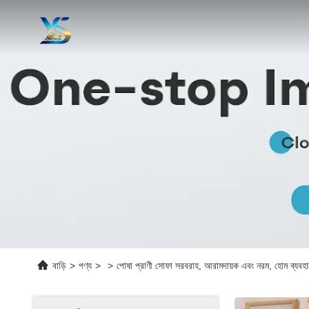
বাড়ি
>
পণ্য
>
>
পোষা প্রাণী সোফা সরবরাহ, আরামদায়ক এবং নরম, হোম ব্যবহারের জ