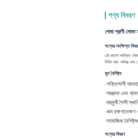
পণ্য বিবরণ
পোষা প্রাণী সোফা স
পণ্যের সংক্ষিপ্ত বিবর
এই কালো সমন্বিত সোফা প
লিভিং রুম, লাউঞ্জ এবং 
মূল বৈশিষ্ট্য
·
শক্তিশালী আবহা
·
সান্ত্বনা এবং ব্
·
বহুমুখী শৈলী স্থান
·
কম রক্ষণাবেক্ষণ
·
সামাজিক বৈশিষ্ট
পণ্যের বিবরণ