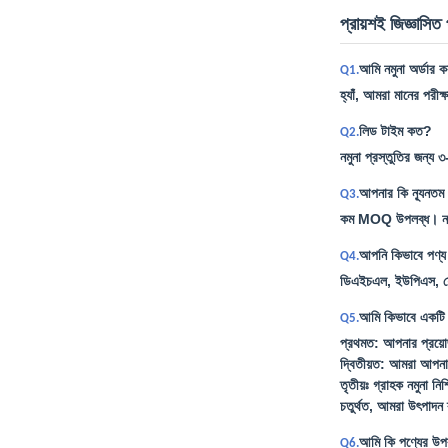
প্রায়শই জিজ্ঞাসিত 
আমি নমুনা অর্ডার 
Q1.
হ্যাঁ, আমরা মানের পরীক্
লিড টাইম কত?
Q2.
নমুনা প্রস্তুতির জন্য 
আপনার কি ন্যূনতম 
Q3.
কম MOQ উপলব্ধ। নমুন
আপনি কিভাবে পণ্য
Q4.
ডিএইচএল, ইউপিএস, ফেডে
আমি কিভাবে একটি 
Q5.
প্রথমত: আপনার প্রয়োজ
দ্বিতীয়ত: আমরা আপনার
তৃতীয়ঃ গ্রাহক নমুনা ন
চতুর্থত, আমরা উৎপাদন 
আমি কি পণ্যের উপ
Q6.