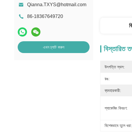
Qianna.TXYS@hotmail.com
86-18367649720
ব
এখন চ্যাট করুন
বিস্তারিত ত
উৎপত্তি স্থল:
রঙ:
ব্যবহারকারী:
প্যাকেজিং বিবরণ:
বিশেষভাবে তুলে ধরা: