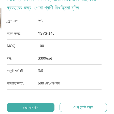
ব্যবহারের জন্য, পোষা প্রাণী মিথস্ক্রিয়া বৃদ্ধি
ব্র্যান্ড নাম:
YS
মডেল নম্বর:
YSYS-145
MOQ:
100
দাম:
$399/set
পেমেন্ট শর্তাবলী:
টি/টি
সরবরাহ ক্ষমতা:
500 সেট/এক মাস
এখন চ্যাট করুন
সেরা দাম পান