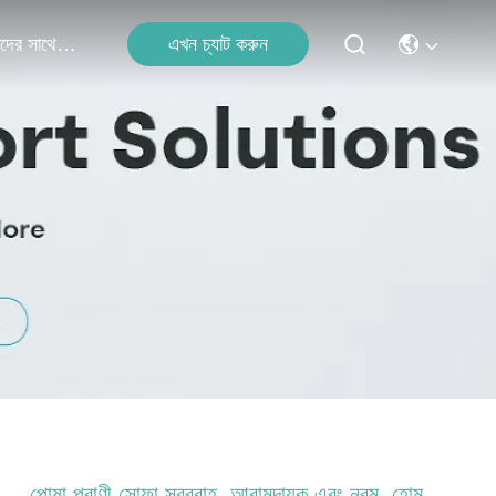
এখন চ্যাট করুন
আমাদের সাথে যোগাযোগ করুন
পোষা প্রাণী সোফা সরবরাহ, আরামদায়ক এবং নরম, হোম