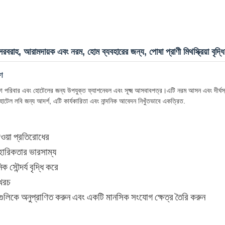
রবরাহ, আরামদায়ক এবং নরম, হোম ব্যবহারের জন্য, পোষা প্রাণী মিথস্ক্রিয়া বৃদ্ধি
ণ
রিবার এবং হোটেলের জন্য উপযুক্ত ফ্যাশনেবল এবং সূক্ষ্ম আসবাবপত্র।এটি নরম আসন এবং দীর্ঘস্থায়ী
হোটেল লবি জন্য আদর্শ, এটি কার্যকারিতা এবং নান্দনিক আবেদন নিখুঁতভাবে একত্রিত.
ওয়া প্রতিরোধের
যবহারিকতার ভারসাম্য
িক সৌন্দর্য বৃদ্ধি করে
 খরচ
্যগুলিকে অনুপ্রাণিত করুন এবং একটি মানসিক সংযোগ ক্ষেত্র তৈরি করুন