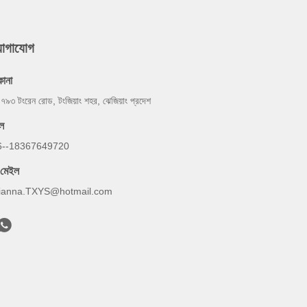
যোগাযোগ
কানা
 ৭৯৩ টংরেন রোড, টংজিয়াং শহর, ঝেজিয়াং প্রদেশ
ল
6--18367649720
-মেইল
ianna.TXYS@hotmail.com