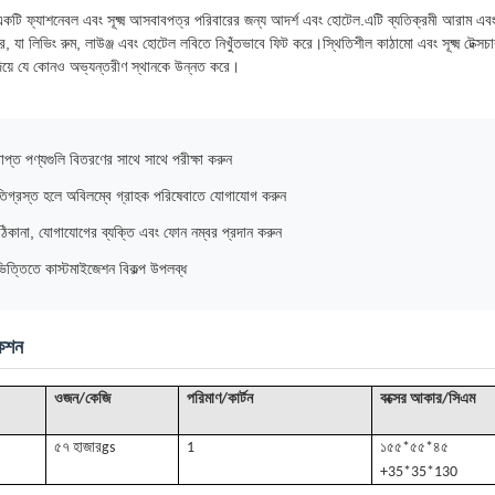
ি ফ্যাশনেবল এবং সূক্ষ্ম আসবাবপত্র পরিবারের জন্য আদর্শ এবং হোটেল.এটি ব্যতিক্রমী আরাম এবং দীর্
ে, যা লিভিং রুম, লাউঞ্জ এবং হোটেল লবিতে নিখুঁতভাবে ফিট করে।স্থিতিশীল কাঠামো এবং সূক্ষ্ম টেক্স
ল দিয়ে যে কোনও অভ্যন্তরীণ স্থানকে উন্নত করে।
রাপ্ত পণ্যগুলি বিতরণের সাথে সাথে পরীক্ষা করুন
্ষতিগ্রস্ত হলে অবিলম্বে গ্রাহক পরিষেবাতে যোগাযোগ করুন
ং ঠিকানা, যোগাযোগের ব্যক্তি এবং ফোন নম্বর প্রদান করুন
িত্তিতে কাস্টমাইজেশন বিকল্প উপলব্ধ
কেশন
ওজন/কেজি
পরিমাণ/কার্টন
বক্সের আকার/সিএম
৫৭ হাজার
gs
1
১৫৫*৫৫*৪৫
+35*35*130