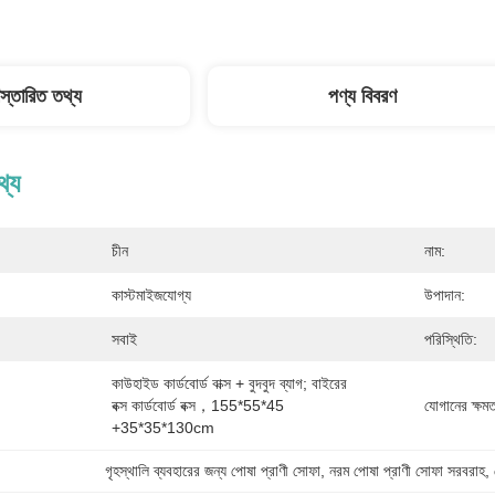
িস্তারিত তথ্য
পণ্য বিবরণ
থ্য
চীন
নাম:
কাস্টমাইজযোগ্য
উপাদান:
সবাই
পরিস্থিতি:
কাউহাইড কার্ডবোর্ড বাক্স + বুদবুদ ব্যাগ; বাইরের 
বক্স কার্ডবোর্ড বক্স，155*55*45 
যোগানের ক্ষমত
+35*35*130cm
গৃহস্থালি ব্যবহারের জন্য পোষা প্রাণী সোফা
, 
নরম পোষা প্রাণী সোফা সরবরাহ
, 