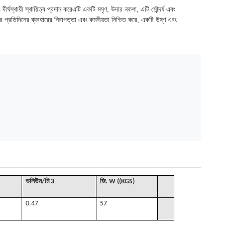
ঘস্থায়ী স্থায়িত্ব প্রদান করেএটি একটি মসৃণ, উদার নকশা, এটি সৌন্দর্য এবং
চার প্রতিদিনের ব্যবহারের নিরাপত্তা এবং কমনীয়তা নিশ্চিত করে, একটি উষ্ণ এবং
ভলিউম
/
মি 3
জি
. W ((KGS)
0.47
57