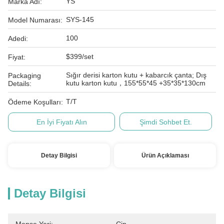
YS
Marka Adı:
SYS-145
Model Numarası:
100
Adedi:
$399/set
Fiyat:
Sığır derisi karton kutu + kabarcık çanta; Dış
Packaging
kutu karton kutu，155*55*45 +35*35*130cm
Details:
T/T
Ödeme Koşulları:
En İyi Fiyatı Alın
Şimdi Sohbet Et.
Detay Bilgisi
Ürün Açıklaması
Detay Bilgisi