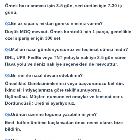
Örnek hazırlanması için 3-5 gün, seri üretim için 7-30 iş
günü.
En az sipariş miktarı gereksiniminiz var mı?
Q3.
Düşük MOQ mevcut. Örnek kontrolü için 1 parça, genellikle
özel siparişler için 300 set.
Malları nasıl gönderiyorsunuz ve teslimat süresi nedir?
Q4.
DHL, UPS, FedEx veya TNT yoluyla nakliye 3-5 gün sürer.
Hava yolu ve deniz nakliye seçenekleri de mevcuttur.
Bir emirle nasıl devam edebilirim?
Q5.
Öncelikle: Gereksinimlerinizi veya başvurunuzu belirtin.
İkincisi: İhtiyaçlarınıza göre teklif sunuyoruz.
Üçüncüsü: Müşteri numuneleri onaylar ve teminat verir.
Dördüncüsü: Üretimi ayarlıyoruz.
Ürünün üzerine logomu yazabilir miyim?
Q6.
Evet, lütfen üretime başlamadan önce resmi olarak bize
bildirin.