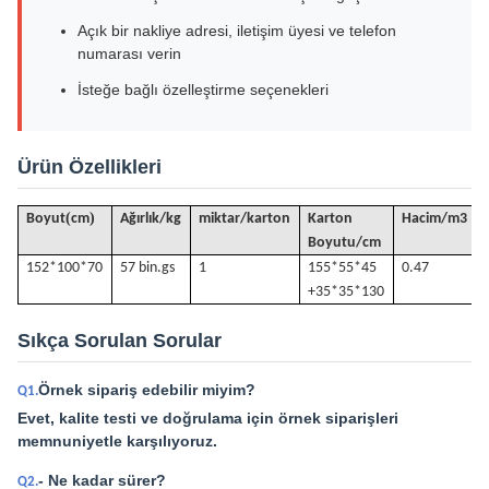
Açık bir nakliye adresi, iletişim üyesi ve telefon
numarası verin
İsteğe bağlı özelleştirme seçenekleri
Ürün Özellikleri
(
)
Boyut
cm
Ağırlık/kg
miktar/karton
Karton
Hacim
/
m3
Boyutu/cm
152*100*70
57 bin.
gs
1
155*55*45
0.47
+35*35*130
Sıkça Sorulan Sorular
Örnek sipariş edebilir miyim?
Q1.
Evet, kalite testi ve doğrulama için örnek siparişleri
memnuniyetle karşılıyoruz.
- Ne kadar sürer?
Q2.