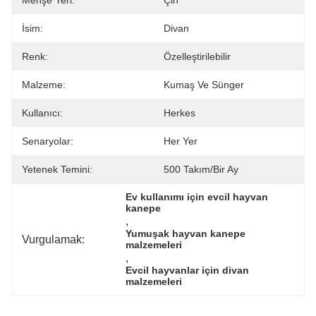
Menşe Yeri:
Çin
İsim:
Divan
Renk:
Özelleştirilebilir
Malzeme:
Kumaş Ve Sünger
Kullanıcı:
Herkes
Senaryolar:
Her Yer
Yetenek Temini:
500 Takım/bir Ay
Ev kullanımı için evcil hayvan 
kanepe
, 
Yumuşak hayvan kanepe 
Vurgulamak:
malzemeleri
, 
Evcil hayvanlar için divan 
malzemeleri