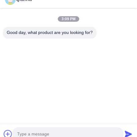
Contacto Rápido
3:09 PM
DIRECCIÓN
Good day, what product are you looking for?
No 793 de la calle Tongren, ciudad de Tongxiang, provincia
de Zhejiang
Tel
0086-18367649720
Correo electrónico
Qianna.TXYS@hotmail.com
Política de privacidad
|
Mapa del Sitio
| China es buena.
Calidad Mobiliario de mesa de hotel Proveedor. Derecho de
autor 2026 Tongxiang Yuesheng Import and Export Trading