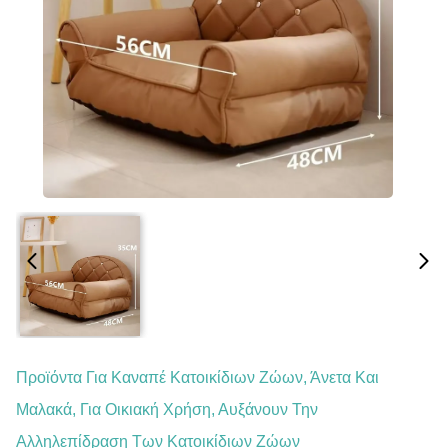
Προϊόντα Για Καναπέ Κατοικίδιων Ζώων, Άνετα Και
Μαλακά, Για Οικιακή Χρήση, Αυξάνουν Την
Αλληλεπίδραση Των Κατοικίδιων Ζώων