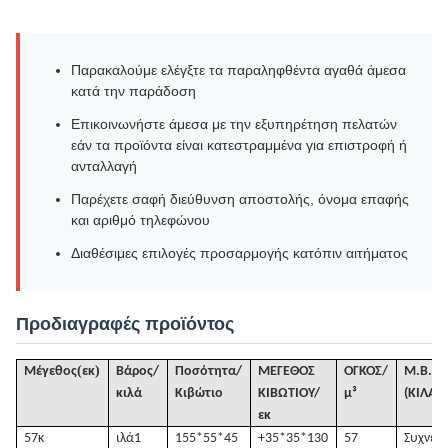
Παρακαλούμε ελέγξτε τα παραληφθέντα αγαθά άμεσα
κατά την παράδοση
Επικοινωνήστε άμεσα με την εξυπηρέτηση πελατών
εάν τα προϊόντα είναι κατεστραμμένα για επιστροφή ή
ανταλλαγή
Παρέχετε σαφή διεύθυνση αποστολής, όνομα επαφής
και αριθμό τηλεφώνου
Διαθέσιμες επιλογές προσαρμογής κατόπιν αιτήματος
Προδιαγραφές προϊόντος
(
)
Μέγεθος
εκ
Βάρος/
Ποσότητα/
ΜΕΓΕΘΟΣ
ΟΓΚΟΣ
/
Μ.Β.
κιλά
Κιβώτιο
ΚΙΒΩΤΙΟΥ/
μ³
(ΚΙΛΑ)
1
εκ
57κ
ιλά
1
155*55*45
+35*35*130
57
Συχνές