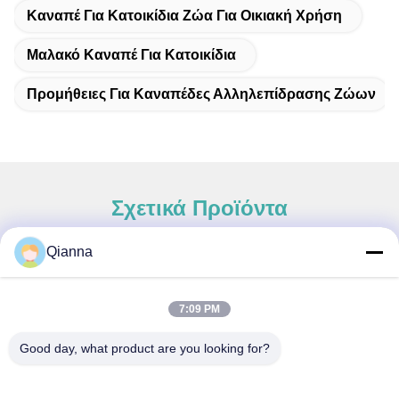
Καναπέ Για Κατοικίδια Ζώα Για Οικιακή Χρήση
Μαλακό Καναπέ Για Κατοικίδια
Προμήθειες Για Καναπέδες Αλληλεπίδρασης Ζώων
Σχετικά Προϊόντα
Qianna
Γρήγορη επαφή
7:09 PM
Διεύθυνση
Good day, what product are you looking for?
Οδός Tongren αριθ. 793, πόλη Tongxiang, επαρχία Zhejiang