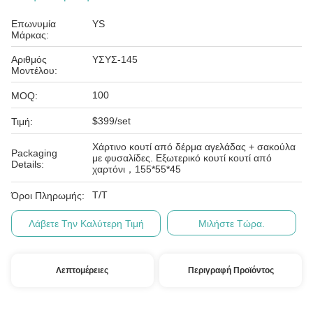
Επωνυμία
YS
Μάρκας:
Αριθμός
ΥΣΥΣ-145
Μοντέλου:
100
MOQ:
$399/set
Τιμή:
Χάρτινο κουτί από δέρμα αγελάδας + σακούλα
Packaging
με φυσαλίδες. Εξωτερικό κουτί κουτί από
Details:
χαρτόνι，155*55*45
T/T
Όροι Πληρωμής:
Λάβετε Την Καλύτερη Τιμή
Μιλήστε Τώρα.
Λεπτομέρειες
Περιγραφή Προϊόντος