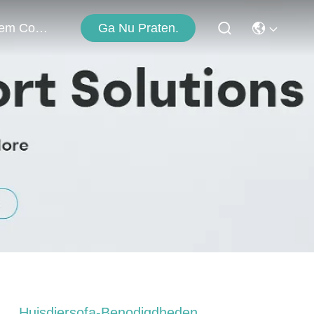
Ga Nu Praten.
Neem Contact Met Ons Op
Huisdiersofa-Benodigdheden,