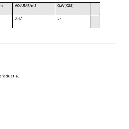
cm
VOLUME
/
m3
G
.W(KGS)
0.47
57
productie.