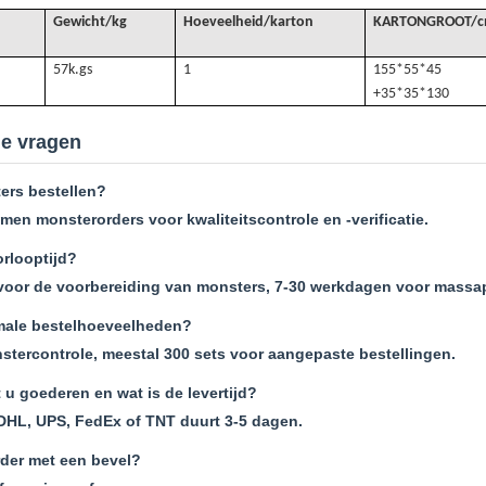
Gewicht/kg
Hoeveelheid/karton
KARTONGROOT/
57k.
gs
1
155*55*45
+35*35*130
de vragen
ers bestellen?
men monsterorders voor kwaliteitscontrole en -verificatie.
orlooptijd?
voor de voorbereiding van monsters, 7-30 werkdagen voor massa
male bestelhoeveelheden?
stercontrole, meestal 300 sets voor aangepaste bestellingen.
 u goederen en wat is de levertijd?
DHL, UPS, FedEx of TNT duurt 3-5 dagen.
rder met een bevel?