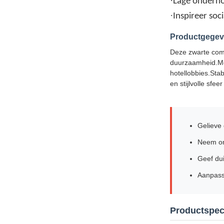
·
Lage onderh
·
Inspireer so
Productgege
Deze zwarte comb
duurzaamheid.Met
hotellobbies.Stab
en stijlvolle sfeer
Gelieve 
Neem onm
Geef du
Aanpass
Productspeci