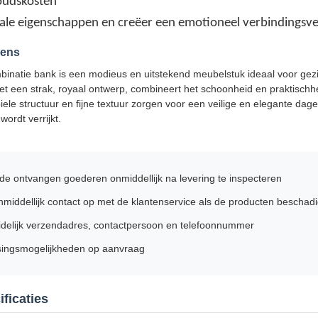
oudskosten
ciale eigenschappen en creëer een emotioneel verbindingsve
vens
inatie bank is een modieus en uitstekend meubelstuk ideaal voor gezin
 een strak, royaal ontwerp, combineert het schoonheid en praktischhe
iele structuur en fijne textuur zorgen voor een veilige en elegante da
 wordt verrijkt.
de ontvangen goederen onmiddellijk na levering te inspecteren
iddellijk contact op met de klantenservice als de producten beschadigd
idelijk verzendadres, contactpersoon en telefoonnummer
ingsmogelijkheden op aanvraag
ficaties