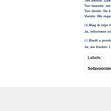
Ten eerste: Gee
Ten tweede: we 
Ten derde: De k
Vierde: We rege
Mag ik mijn 
Q6.
Ja, informeer o
Biedt u prod
Q7.
Ja, we bieden 1
Labels:
Sofavoorzien