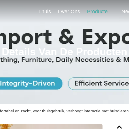
Thuis
Over Ons
Producten
Details Van De Producten
rtabel en zacht, voor thuisgebruik, verhoogt interactie met huisdieren