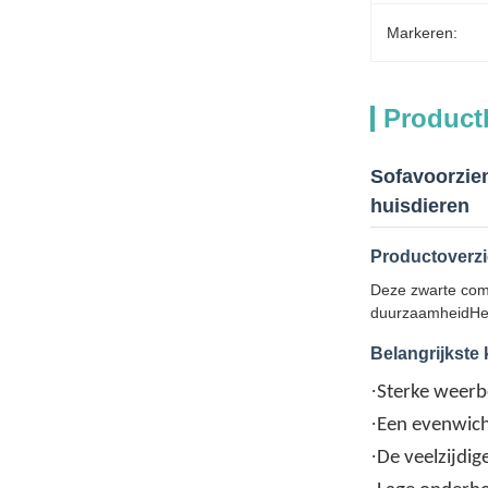
Markeren:
Product
Sofavoorzien
huisdieren
Productoverzi
Deze zwarte comb
duurzaamheidHet 
Belangrijkste
·
Sterke weerb
·
Een evenwich
·
De veelzijdige