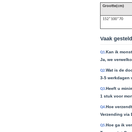
(
)
Grootte
cm
152*100*70
Vaak gestel
Kan ik monst
Q1.
Ja, we verwelko
Wat is de do
Q2.
3-5 werkdagen 
Heeft u mini
Q3.
1 stuk voor mon
Hoe verzendt
Q4.
Verzending via 
Hoe ga ik ve
Q5.