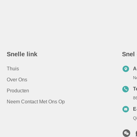
Snelle link
Snel
Thuis
A
N
Over Ons
T
Producten
8
Neem Contact Met Ons Op
E
Q