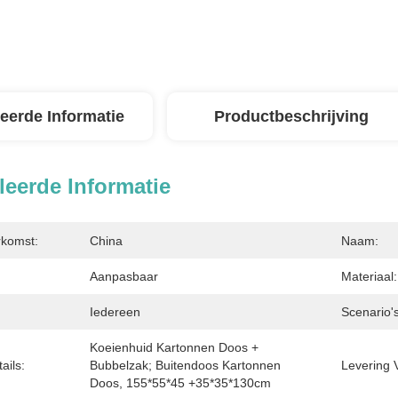
leerde Informatie
Productbeschrijving
leerde Informatie
rkomst:
China
Naam:
Aanpasbaar
Materiaal:
Iedereen
Scenario's
Koeienhuid Kartonnen Doos + 
ails:
Bubbelzak; Buitendoos Kartonnen 
Levering 
Doos, 155*55*45 +35*35*130cm