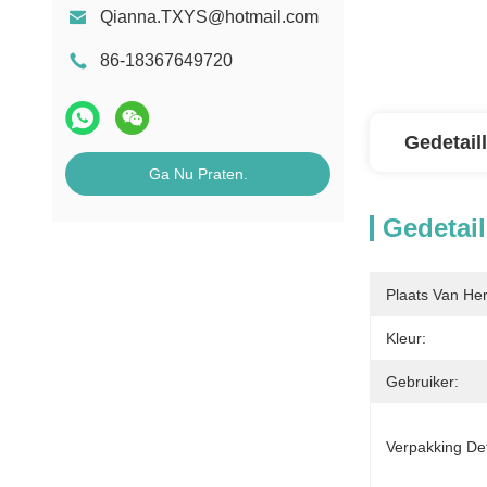
Qianna.TXYS@hotmail.com
86-18367649720
Gedetail
Ga Nu Praten.
Gedetail
Plaats Van He
Kleur:
Gebruiker:
Verpakking Det