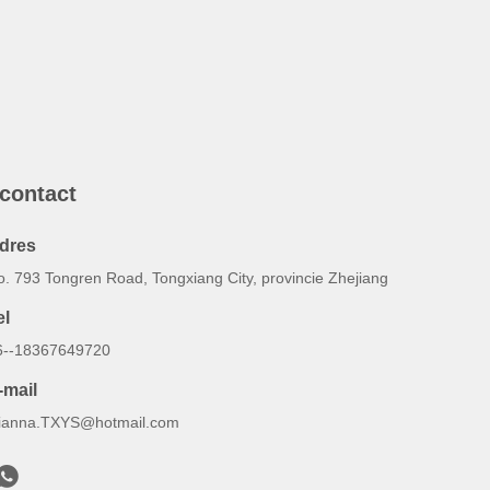
 contact
dres
o. 793 Tongren Road, Tongxiang City, provincie Zhejiang
el
6--18367649720
-mail
ianna.TXYS@hotmail.com