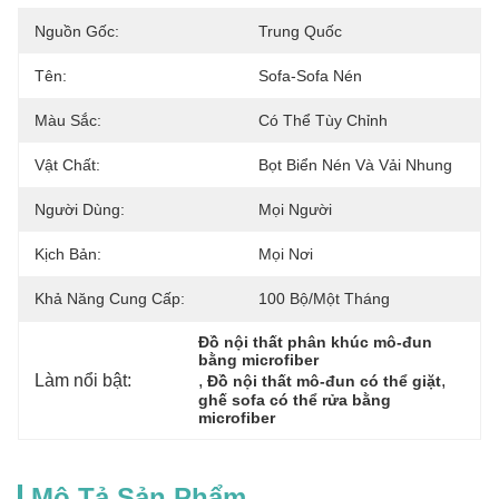
Nguồn Gốc:
Trung Quốc
Tên:
Sofa-Sofa Nén
Màu Sắc:
Có Thể Tùy Chỉnh
Vật Chất:
Bọt Biển Nén Và Vải Nhung
Người Dùng:
Mọi Người
Kịch Bản:
Mọi Nơi
Khả Năng Cung Cấp:
100 Bộ/một Tháng
Đồ nội thất phân khúc mô-đun 
bằng microfiber
Làm nổi bật:
, 
, 
Đồ nội thất mô-đun có thể giặt
ghế sofa có thể rửa bằng 
microfiber
Mô Tả Sản Phẩm