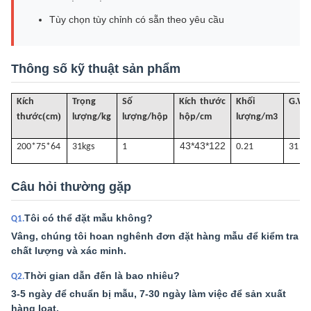
Tùy chọn tùy chỉnh có sẵn theo yêu cầu
Thông số kỹ thuật sản phẩm
Kích
Trọng
Số
Kích thước
Khối
G
.W(
(
)
thước
cm
lượng/kg
lượng/hộp
hộp/cm
lượng
/
m3
43*43*122
200*75*64
31k
gs
1
0.21
31
Câu hỏi thường gặp
Tôi có thể đặt mẫu không?
Q1.
Vâng, chúng tôi hoan nghênh đơn đặt hàng mẫu để kiểm tra
chất lượng và xác minh.
Thời gian dẫn đến là bao nhiêu?
Q2.
3-5 ngày để chuẩn bị mẫu, 7-30 ngày làm việc để sản xuất
hàng loạt.