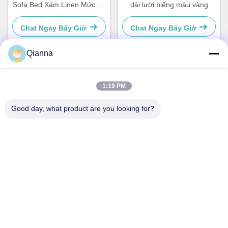
Sofa Bed Xám Linen Mức độ
dài lười biếng màu vàng
nhẹ
Chat Ngay Bây Giờ
Chat Ngay Bây Giờ
Qianna
Liên hệ nhanh
1:19 PM
Địa chỉ
Good day, what product are you looking for?
Đường Tongren số 793, thành phố Tongxiang, tỉnh Zhejiang
điện thoại
0086-18367649720
E-mail
Qianna.TXYS@hotmail.com