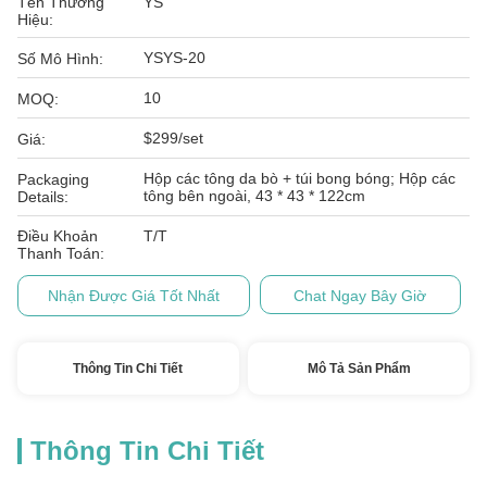
Tên Thương
YS
Hiệu:
YSYS-20
Số Mô Hình:
10
MOQ:
$299/set
Giá:
Hộp các tông da bò + túi bong bóng; Hộp các
Packaging
tông bên ngoài, 43 * 43 * 122cm
Details:
Điều Khoản
T/T
Thanh Toán:
Nhận Được Giá Tốt Nhất
Chat Ngay Bây Giờ
Thông Tin Chi Tiết
Mô Tả Sản Phẩm
Thông Tin Chi Tiết