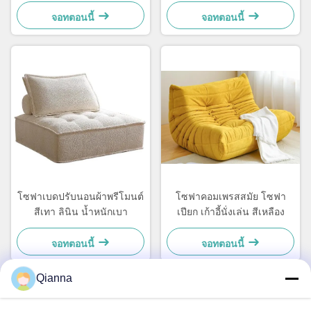
Loveseat
เล่น
จอทตอนนี้
จอทตอนนี้
โซฟาเบดปรับนอนผ้าพรีโมนต์
โซฟาคอมเพรสสมัย โซฟา
สีเทา ลินิน น้ำหนักเบา
เปียก เก้าอี้นั่งเล่น สีเหลือง
จอทตอนนี้
จอทตอนนี้
Qianna