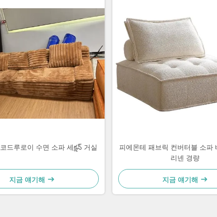
코드루로이 수면 소파 세క్షన్ 거실
피에몬테 패브릭 컨버터블 소파 
리넨 경량
지금 얘기해
지금 얘기해