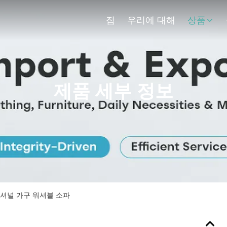
집
우리에 대해
상품
제품 세부 정보
섹셔널 가구 워셔블 소파