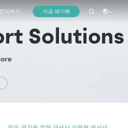
문의하기
지금 얘기해
작은 공간을 위한 극세사 모듈형 섹셔널