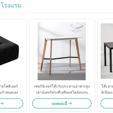
๊ะโรงแรม
้ายโพลีเมอร์
เฟอร์นิเจอร์โต๊ะรับประทานอาหารสูง
โต๊ะอาห
แบบกำหนดเอง
เคาน์เตอร์ทรงสี่เหลี่ยมสไตล์สแกน
มิเนีย
ดิเนเวียขาไม้
จอทตอนนี้