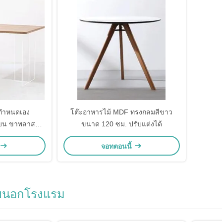
่กําหนดเอง
โต๊ะอาหารไม้ MDF ทรงกลมสีขาว
นบน ขาพลาสติก
ขนาด 120 ซม. ปรับแต่งได้
จอทตอนนี้
ายนอกโรงแรม