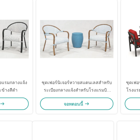
รงแรมกลางแจ้ง
ชุดเฟอร์นิเจอร์หวายสแตนเลสสำหรับ
ชุดเฟอ
๊ะข้างสีดำ
ระเบียงกลางแจ้งสำหรับโรงแรมบิส
โรงแรมเ
โทร
จอทตอนนี้