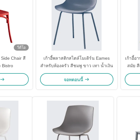
วีดีโอ
Side Chair สี
เก้าอี้พลาสติกสไตล์โมเดิร์น Eames
เก้าอี้
 Bistro
สำหรับห้องครัว สีชมพู ขาว เทา น้ำเงิน
สมัย ส
จอทตอนนี้