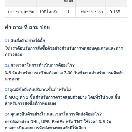
กล่อง
19กิโลกรัม
1
0.165
1300*1010*750
1350*350*350
คํา ถาม ที่ ถาม บ่อย
ฉันสั่งตัวอย่างได้มั้ย
Q1.
ใช่ เราต้อนรับการสั่งซื้อตัวอย่างสําหรับการทดสอบคุณภาพและการ
ตรวจสอบ
ช่วงเวลาในการดําเนินการคืออะไร?
Q2.
3-5 วันสําหรับการเตรียมตัวอย่าง 7-30 วันทํางานสําหรับการผลิตจํา
นวนมาก
คุณมีข้อบังคับปริมาณขั้นต่ําหรือไม่
Q3
มี MOQ ต่ํา 1 ชิ้นสําหรับการตรวจสอบตัวอย่าง โดยทั่วไป 300 ชิ้น
สําหรับการสั่งซื้อที่กําหนดเอง
คุณส่งสินค้าอย่างไร และเวลาในการจัดส่งคืออะไร?
Q4.
การจัดส่งผ่าน DHL, UPS, FedEx หรือ TNT ใช้เวลา 3-5 วัน.
ทางการบินและการจัดส่งทางทะเลยังมีให้เลือก.