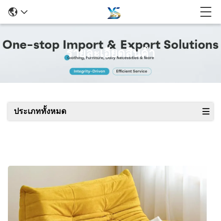
รายละเอียดสินค้า
ประเภททั้งหมด