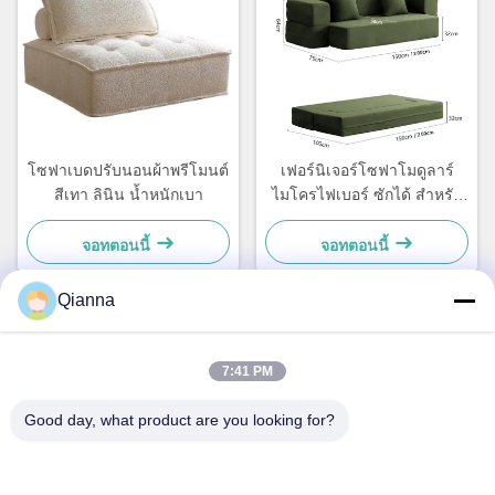
โซฟาเบดปรับนอนผ้าพรีโมนต์
เฟอร์นิเจอร์โซฟาโมดูลาร์
สีเทา ลินิน น้ำหนักเบา
ไมโครไฟเบอร์ ซักได้ สำหรับ
พื้นที่ขนาดเล็ก
จอทตอนนี้
จอทตอนนี้
Qianna
ติดต่อด่วน
7:41 PM
ที่อยู่
Good day, what product are you looking for?
เลขที่ 793 ถนนถงเหริน เมืองถงเซียง มณฑลเจ้อเจียง
โทรศัพท์