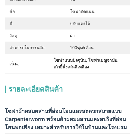
ชื่อ:
โซฟาอัดแน่น
สี:
ปรับแต่งได้
วัสดุ:
ผ้า
สามารถในการผลิต:
100ชุด/เดือน
, 
, 
โซฟาแบบปัจจุบัน
โซฟาเบญจาปับ
เน้น:
เก้าอี้นั่งเล่นสีเหลือง
รายละเอียดสินค้า
โซฟาผ้าผสมผสานที่อ่อนโยนและสะดวกสบายแบบ
Carpenterworm พร้อมผ้าผสมผสานและสปริงที่อ่อน
โยนพอเพียง เหมาะสําหรับการใช้ในบ้านและโรงแรม