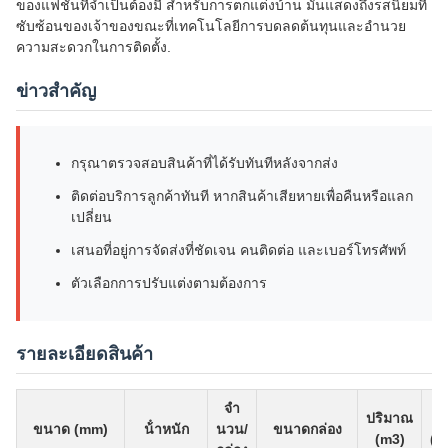
ของแฟชั่นที่จําเป็นต้องมี สําหรับการตกแต่งบ้าน มันแสดงถึงรสนิยมที่
ซับซ้อนของเจ้าของขณะที่เทคโนโลยีการบดลดต้นทุนและอํานวย
ความสะดวกในการติดตั้ง.
ข่าวสําคัญ
กรุณาตรวจสอบสินค้าที่ได้รับทันทีหลังจากส่ง
ติดต่อบริการลูกค้าทันที หากสินค้าเสียหายเพื่อคืนหรือแลก
เปลี่ยน
เสนอที่อยู่การจัดส่งที่ชัดเจน คนติดต่อ และเบอร์โทรศัพท์
ตัวเลือกการปรับแต่งตามต้องการ
รายละเอียดสินค้า
จํา
ปริมาณ
G
ขนาด (mm)
น้ําหนัก
นวน/
ขนาดกล่อง
(m3)
(K