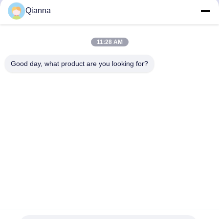
Qianna
Snel contact
11:28 AM
Adres
Good day, what product are you looking for?
No. 793 Tongren Road, Tongxiang City, provincie Zhejiang
Tel
0086-18367649720
E-mail
Qianna.TXYS@hotmail.com
Privacybeleid
|
Sitemap
| China Goed Kwaliteit Tafelmeubilair
voor hotels Leverancier. Copyright © 2026 Tongxiang