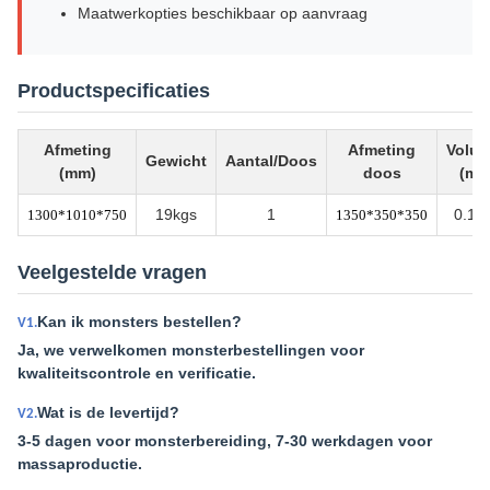
Maatwerkopties beschikbaar op aanvraag
Productspecificaties
Afmeting
Afmeting
Volu
Gewicht
Aantal/Doos
(mm)
doos
(m³)
19kgs
1
0.16
1300*1010*750
1350*350*350
Veelgestelde vragen
Kan ik monsters bestellen?
V1.
Ja, we verwelkomen monsterbestellingen voor
kwaliteitscontrole en verificatie.
Wat is de levertijd?
V2.
3-5 dagen voor monsterbereiding, 7-30 werkdagen voor
massaproductie.