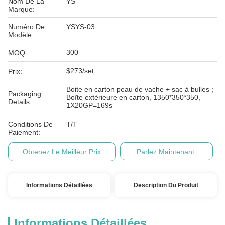
Nom De La
YS
Marque:
Numéro De
YSYS-03
Modèle:
300
MOQ:
$273/set
Prix:
Boite en carton peau de vache + sac à bulles ;
Packaging
Boîte extérieure en carton, 1350*350*350,
Details:
1X20GP=169s
Conditions De
T/T
Paiement:
Obtenez Le Meilleur Prix
Parlez Maintenant.
Informations Détaillées
Description Du Produit
Informations Détaillées