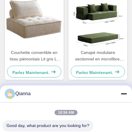
Couchette convertible en
Canapé modulaire
tissu piémontais Lit gris Lit
sectionnel en microfibre,
léger
lavable, pour petits espaces
Parlez Maintenant.
Parlez Maintenant.
Qianna
Contact rapide
10:56 AM
Adresse
Good day, what product are you looking for?
No 793 rue Tongren, ville de Tongxiang, province du