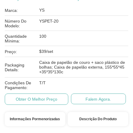
YS
Marca:
Número Do
YSPET-20
Modelo:
Quantidade
100
Mínima:
$39/set
Preço:
Caixa de papelão de couro + saco plástico de
Packaging
bolhas; Caixa de papelão externa, 155*55*45
Details:
+35*35*130c
Condições De
T/T
Pagamento:
Obter O Melhor Preço
Falem Agora.
Informações Pormenorizadas
Descrição Do Produto