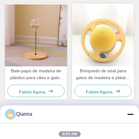
Bate-papo de madeira de
Brinquedo de sisal para
plástico para cães e gatos
gatos de madeira e plástico
simples e prático
Para cães e gatos pequenos
Simples e prático
Falem Agora.
Falem Agora.
Qianna
Contato rápido
9:03 AM