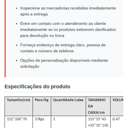
Inspecione as mercadorias recebidas imediatamente
após a entrega
Entre em contato com o atendimento ao cliente
imediatamente se os produtos estiverem danificados
para devolução ou troca
Forneça endereço de entrega claro, pessoa de
contato e número de telefone
Opções de personalização disponíveis mediante
solicitação
Especificações do produto
(
)
Tamanho
cm
Peso/kg
Quantidade/caixa
TAMANHO
VOLUME
DA
CAIXA/cm
152*100*70
57k
gs
1
155*55*45
0,47
+35*35*130