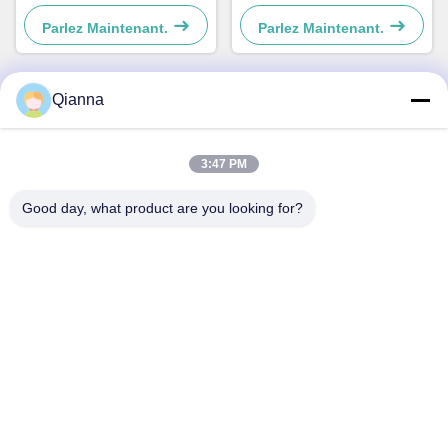
chiens et les chats Simple et
chiens et les chats Simple et
pratique
pratique
Parlez Maintenant.
Parlez Maintenant.
Qianna
Contact rapide
3:47 PM
Adresse
Good day, what product are you looking for?
No 793 rue Tongren, ville de Tongxiang, province du
Zhejiang
Télégramme
0086-18367649720
E-mail
Qianna.TXYS@hotmail.com