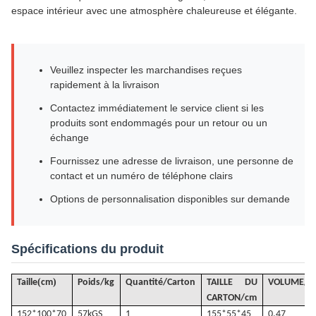
espace intérieur avec une atmosphère chaleureuse et élégante.
Veuillez inspecter les marchandises reçues
rapidement à la livraison
Contactez immédiatement le service client si les
produits sont endommagés pour un retour ou un
échange
Fournissez une adresse de livraison, une personne de
contact et un numéro de téléphone clairs
Options de personnalisation disponibles sur demande
Spécifications du produit
(
)
Taille
cm
Poids/kg
Quantité/Carton
TAILLE DU
VOLUME
/
m
CARTON/cm
152*100*70
57k
GS
1
155*55*45
0,47