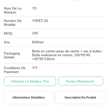
Nom De La
YS
Marque:
Numéro De
YSPET-20
Modèle:
100
MOQ:
$39/set
Prix:
Boite en carton peau de vache + sac à bulles ;
Packaging
Boîte extérieure en carton, 155*55*45
Details:
+35*35*130cm
Conditions De
T/T
Paiement:
Obtenez Le Meilleur Prix
Parlez Maintenant.
Informations Détaillées
Description Du Produit