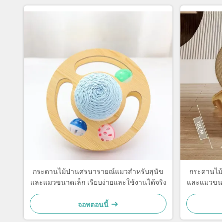
กระดานไม้ป่านศรนารายณ์แมวสำหรับสุนัข
กระดานไม้
และแมวขนาดเล็ก เรียบง่ายและใช้งานได้จริง
และแมวขนาด
จอทตอนนี้