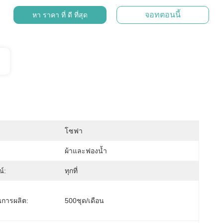
จอทตอนนี้
หา ราคา ที่ ดี ที่สุด
โซฟา
ผ้าและฟองน้ำ
์:
ทุกที่
การผลิต:
500ชุด/เดือน