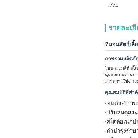
เน้น:
รายละเอี
ที่นอนสัตว์เลี
ภาพรวมผลิตภั
โซฟาผสมสีดำนี้เ
นุ่มและทนทานยาวน
ผสานการใช้งานจ
คุณสมบัติที่สำค
·
ทนต่อสภาพอา
·
ปรับสมดุลร
·
สไตล์อเนกประ
·
ค่าบำรุงรักษ