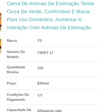
Cama De Animais De Estimação Tenda
Cinza De Verão, Confortável E Macia,
Para Uso Doméstico, Aumentar A
Interação Com Animais De Estimação
Marca:
YS
Número Do
YSPET-17
Modelo:
Quantidade
100
Mínima:
Preço:
$39/set
Condições De
T/T
Pagamento:
Capacidade De
500set/um mês