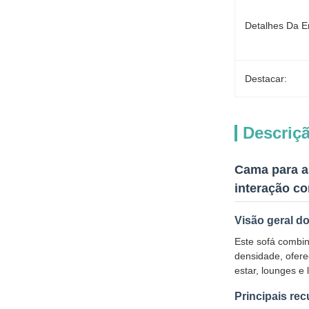
Detalhes Da 
Destacar:
Descriç
Cama para an
interação c
Visão geral d
Este sofá combin
densidade, ofere
estar, lounges e 
Principais re