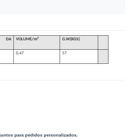
 DA
VOLUME
/
m³
G
.W(KGS)
0,47
57
juntos para pedidos personalizados.