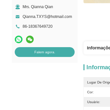
Mrs. Qianna Qian
Qianna.TXYS@hotmail.com
86-18367649720
Informaçõ
Falem agora.
Informa
Lugar De Orig
Cor:
Usuário: