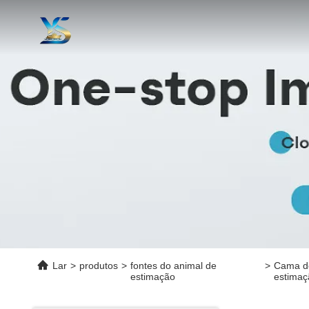
Lar
>
produtos
>
fontes do animal de
>
Cama de
estimação
estimaç