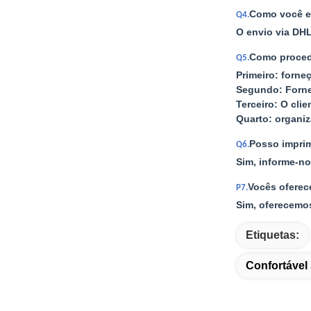
Como você en
Q4.
O envio via DHL
Como proced
Q5.
Primeiro: forne
Segundo: Forn
Terceiro: O cli
Quarto: organi
Posso imprim
Q6.
Sim, informe-no
Vocês oferec
P7.
Sim, oferecemo
Etiquetas:
Confortável