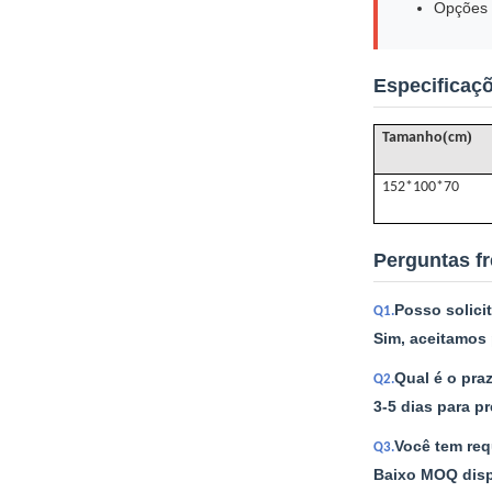
Opções d
Especificaç
(
)
Tamanho
cm
152*100*70
Perguntas f
Posso solici
Q1.
Sim, aceitamos 
Qual é o pra
Q2.
3-5 dias para p
Você tem req
Q3.
Baixo MOQ dispo