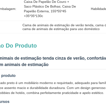
Caixa De Papelão De Couro + 
Saco Plástico De Bolhas; Caixa De 
Embalagem:
Habilidad
Papelão Externa, 155*55*45 
+35*35*130c
Cama de animais de estimação de verão tenda
, 
cama d
cama de animais de estimação para uso doméstico
ão Do Produto
imais de estimação tenda cinza de verão, confortáv
om animais de estimação
o produto
ado preto é um mobiliário moderno e requintado, adequado para famílias
ce assento macio e durabilidade duradoura. Com um design generoso 
lobbies de hotéis, combina perfeitamente praticidade e apelo estético.
cursos