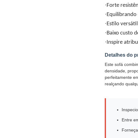
·
Forte resistê
·
Equilibrando 
·
Estilo versáti
·
Baixo custo 
·
Inspire atrib
Detalhes do p
Este sofá combin
densidade, propo
perfeitamente em 
realçando qualqu
Inspeci
Entre e
Forneça