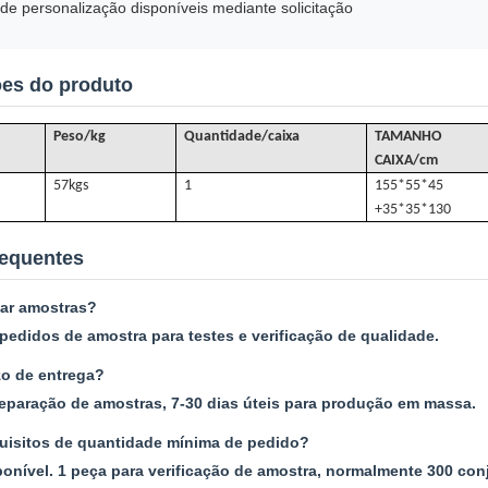
e personalização disponíveis mediante solicitação
ões do produto
Peso/kg
Quantidade/caixa
TAMANHO
CAIXA/cm
57k
gs
1
155*55*45
+35*35*130
requentes
tar amostras?
pedidos de amostra para testes e verificação de qualidade.
zo de entrega?
reparação de amostras, 7-30 dias úteis para produção em massa.
uisitos de quantidade mínima de pedido?
nível. 1 peça para verificação de amostra, normalmente 300 con