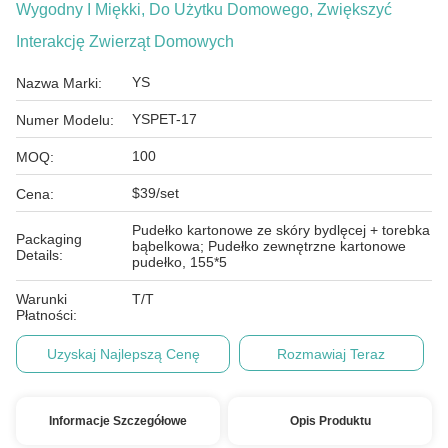
Wygodny I Miękki, Do Użytku Domowego, Zwiększyć
Interakcję Zwierząt Domowych
YS
Nazwa Marki:
YSPET-17
Numer Modelu:
100
MOQ:
$39/set
Cena:
Pudełko kartonowe ze skóry bydlęcej + torebka
Packaging
bąbelkowa; Pudełko zewnętrzne kartonowe
Details:
pudełko, 155*5
Warunki
T/T
Płatności:
Uzyskaj Najlepszą Cenę
Rozmawiaj Teraz
Informacje Szczegółowe
Opis Produktu