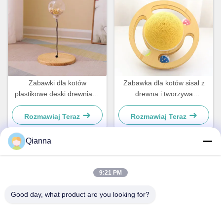
Zabawki dla kotów
Zabawka dla kotów sisal z
plastikowe deski drewniane
drewna i tworzywa
dla małych psów i kotów
sztucznego Dla małych psów
proste i praktyczne
i kotów
Rozmawiaj Teraz
Rozmawiaj Teraz
Qianna
Szybki kontakt
9:21 PM
Adres
Good day, what product are you looking for?
ul. 793 Tongren Road, miasto Tongxiang, prowincja Zhejiang