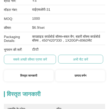
YS
ब्रांड नाम:
वाईएसओपी-31
मॉडल नंबर:
1000
MOQ:
$6.9/set
कीमत:
काउहाइड कार्डबोर्ड बॉक्स+बबल बैग; बाहरी बॉक्स कार्डबोर्ड
Packaging
बॉक्स，450*420*330，1X20GP=8960सेट
Details:
टी/टी
भुगतान की शर्तें:
सबसे अच्छी कीमत प्राप्त करें
अभी चैट करें
विस्तृत जानकारी
उत्पाद वर्णन
विस्तृत जानकारी