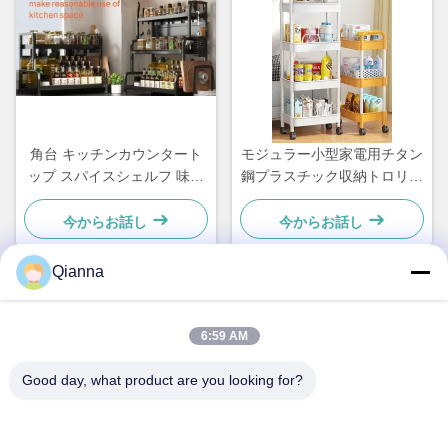
角台 キッチンカウンタート
モジュラー小型家電用チタン
ップ スパイスシェルフ 味付
鋼プラスチック収納トロリー
けのための防腐炭酸鋼
（キャスター付き）
今からお話し
今からお話し
Qianna
クイックコンタクト
6:59 AM
アドレス
Good day, what product are you looking for?
浙江省桐郷市同仁路793号
テレ