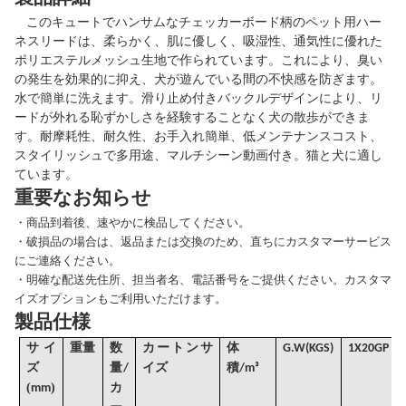
このキュートでハンサムなチェッカーボード柄のペット用ハー
ネスリードは、柔らかく、肌に優しく、吸湿性、通気性に優れた
ポリエステルメッシュ生地で作られています。これにより、臭い
の発生を効果的に抑え、犬が遊んでいる間の不快感を防ぎます。
水で簡単に洗えます。滑り止め付きバックルデザインにより、リ
ードが外れる恥ずかしさを経験することなく犬の散歩ができま
す。耐摩耗性、耐久性、お手入れ簡単、低メンテナンスコスト、
スタイリッシュで多用途、マルチシーン動画付き。猫と犬に適し
ています。
重要なお知らせ
・
商品到着後、速やかに検品してください。
・
破損品の場合は、返品または交換のため、直ちにカスタマーサービス
にご連絡ください。
・
明確な配送先住所、担当者名、電話番号をご提供ください。カスタマ
イズオプションもご利用いただけます。
製品仕様
サイ
重量
数
カートンサ
体
G
.W(KGS)
1X20GP
ズ
量/
イズ
積
/
m³
(
)
mm
カ