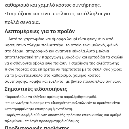
καθαρισμό και χαμηλό κόστος συντήρησης.
·
Ταιριάζουν και είναι ευέλικτοι, κατάλληλοι για
πολλά σενάρια.
Λεπτομέρειες για το προϊόν
Αυτό το χαριτωμένο και όμορφο λουρί είναι φτιαγμένο από
υφασμάτινο πλέγμα πολυεστέρα, το οποίο είναι μαλακό, φιλικό
στο δέρμα, απορροφικό και αναπνέει εύκολα.Αυτό μειώνει
αποτελεσματικά την παραγωγή μυρωδιών και εμποδίζει τα σκυλιά
να αισθάνονται άβολα ενώ παίζουνΗ σχεδίαση της αλεξίπτωτης
πίσω πόρτας σας επιτρέπει να περπατάτε με το σκυλί σας χωρίς
να το βιώνετε.εύκολο στο καθαρισμό, χαμηλό κόστος
συντήρησης, κομψό και ευέλικτο, με βίντεο πολλαπλών σκηνών.
Σημαντικές ειδοποιήσεις
·
Παρακαλούμε να ελέγξετε αμέσως τα παραλήφθητα αγαθά.
·
Επικοινωνήστε άμεσα με την εξυπηρέτηση πελατών εάν τα προϊόντα είναι
κατεστραμμένα για επιστροφή ή ανταλλαγή.
·
Παρέχετε σαφή διεύθυνση αποστολής, πρόσωπο επικοινωνίας, και αριθμό
τηλεφώνου.. επιλογές προσαρμογής διαθέσιμες.
Προδιαγραφές προϊόντος