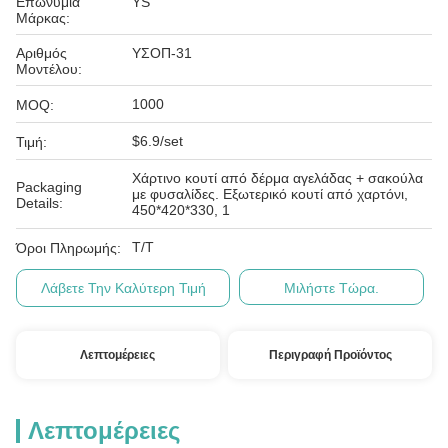
Επωνυμία
YS
Μάρκας:
Αριθμός
ΥΣΟΠ-31
Μοντέλου:
1000
MOQ:
$6.9/set
Τιμή:
Χάρτινο κουτί από δέρμα αγελάδας + σακούλα
Packaging
με φυσαλίδες. Εξωτερικό κουτί από χαρτόνι,
Details:
450*420*330, 1
T/T
Όροι Πληρωμής:
Λάβετε Την Καλύτερη Τιμή
Μιλήστε Τώρα.
Λεπτομέρειες
Περιγραφή Προϊόντος
Λεπτομέρειες