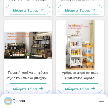
ζυγαριά κουζίνας για τρόφιμα
Μιλήστε Τώρα.
Μιλήστε Τώρα.
Γωνιακή κουζίνα επιφάνεια
Αρθρωτό μικρό οικιακός
μαγειρικού πίνακα μπαχαρικά
εξοπλισμός καρότσι
ράφι Αντι-τσίχλας χάλυβα
αποθήκευσης από τιτάνιο
άνθρακα για καρυκεύματα
χάλυβα και πλαστικό με
Μιλήστε Τώρα.
Μιλήστε Τώρα.
τροχαλία
Qianna