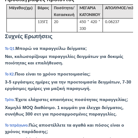
(
)
Μέγεθος
χμ
Βάρος
Ποσότητα/
ΜΕΓΑΡΙΑ
ΑΠΟΛΥΜΟΣ
/
m3
Κατασκευή
ΚΑΤΟΝΙΚΟΥ
135
ΓΣ
20
450 * 420 *
0.06237
330
Συχνές Ερωτήσεις
Μπορώ να παραγγείλω δείγματα;
Το Q1.
Ναι, καλωσορίζουμε παραγγελίες δειγμάτων για δοκιμές
ποιότητας και επαλήθευση.
Ποιο είναι το χρόνο προετοιμασίας;
Το Κ2.
3-5 εργάσιμες ημέρες για την προετοιμασία δειγμάτων, 7-30
εργάσιμες ημέρες για μαζική παραγωγή.
Έχετε ελάχιστες απαιτήσεις ποσότητας παραγγελίας;
Τρίτο.
Χαμηλό MOQ διαθέσιμο. 1 κομμάτι για έλεγχο δείγματος,
συνήθως 300 σετ για προσαρμοσμένες παραγγελίες.
Πώς αποστέλλετε τα αγαθά και πόσος είναι ο
Το τετράγωνο.
χρόνος παράδοσης;