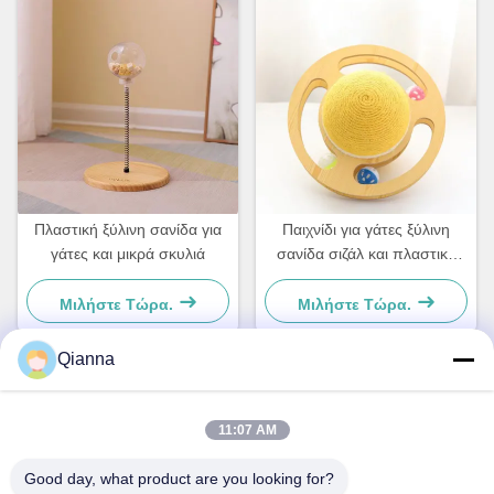
Πλαστική ξύλινη σανίδα για
Παιχνίδι για γάτες ξύλινη
γάτες και μικρά σκυλιά
σανίδα σιζάλ και πλαστικό
Για μικρά σκυλιά και γάτες
Απλό και πρακτικό
Μιλήστε Τώρα.
Μιλήστε Τώρα.
Qianna
Γρήγορη επαφή
11:07 AM
Διεύθυνση
Good day, what product are you looking for?