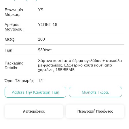
Επωνυμία
YS
Μάρκας:
Αριθμός
ΥΣΠΕΤ-18
Μοντέλου:
100
MOQ:
$39/set
Τιμή:
Χάρτινο κουτί από δέρμα αγελάδας + σακούλα
Packaging
με φυσαλίδες. Εξωτερικό κουτί κουτί από
Details:
χαρτόνι，155*55*45
T/T
Όροι Πληρωμής:
Λάβετε Την Καλύτερη Τιμή
Μιλήστε Τώρα.
Λεπτομέρειες
Περιγραφή Προϊόντος