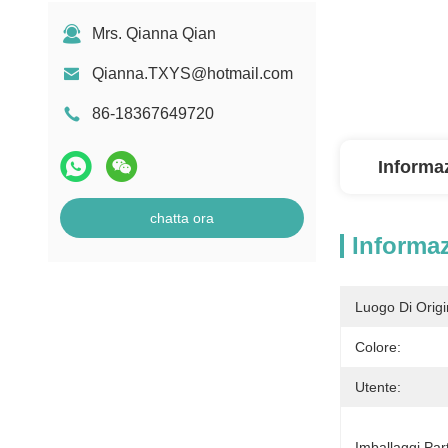
Mrs. Qianna Qian
Qianna.TXYS@hotmail.com
86-18367649720
Informaz
chatta ora
Informaz
Luogo Di Origi
Colore:
Utente:
Imballaggi Part