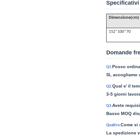
Specificativi
(
)
Dimensione
cm
152*100*70
Domande fre
Posso ordina
Q1.
Sì, accogliamo c
Qual e' il t
Q2.
3-5 giorni lavor
Avete requisi
Q3.
Basso MOQ dispo
Come si 
Quattro.
La spedizione v