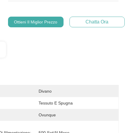
Chatta Ora
Ottieni Il Miglior Prezzo
Divano
Tessuto E Spugna
Ovunque
Di Alimentazione:
500 Set/al Mese