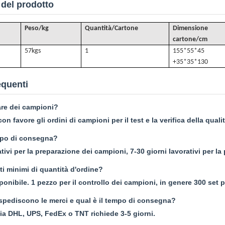
 del prodotto
Peso/kg
Quantità/Cartone
Dimensione
cartone/cm
57k
gs
1
155*55*45
+35*35*130
quenti
re dei campioni?
on favore gli ordini di campioni per il test e la verifica della qualit
empo di consegna?
ativi per la preparazione dei campioni, 7-30 giorni lavorativi per la
ti minimi di quantità d'ordine?
nibile. 1 pezzo per il controllo dei campioni, in genere 300 set pe
spediscono le merci e qual è il tempo di consegna?
ia DHL, UPS, FedEx o TNT richiede 3-5 giorni.