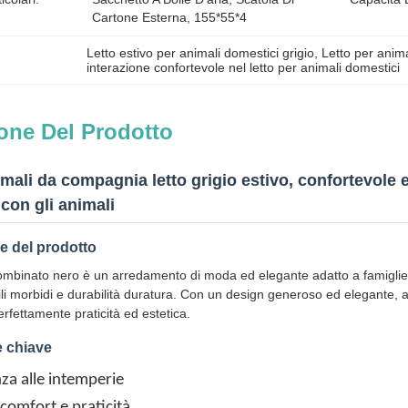
Cartone Esterna, 155*55*4
Letto estivo per animali domestici grigio
, 
Letto per anim
interazione confortevole nel letto per animali domestici
one Del Prodotto
imali da compagnia letto grigio estivo, confortevol
 con gli animali
e del prodotto
mbinato nero è un arredamento di moda ed elegante adatto a famiglie e
ili morbidi e durabilità duratura. Con un design generoso ed elegante, abb
rfettamente praticità ed estetica.
e chiave
nza alle intemperie
 comfort e praticità