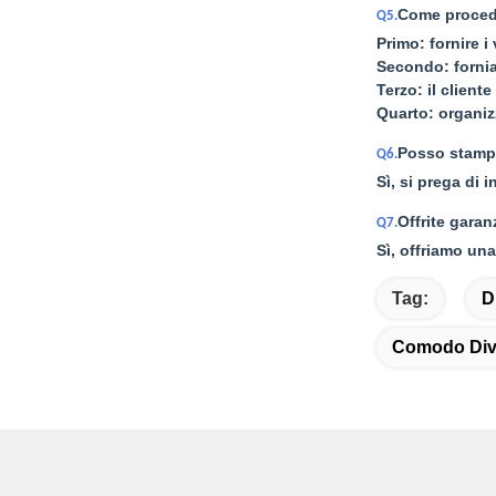
Come proced
Q5.
Primo: fornire i
Secondo: fornia
Terzo: il client
Quarto: organi
Posso stampa
Q6.
Sì, si prega di 
Offrite garan
Q7.
Sì, offriamo una
Tag:
D
Comodo Diva