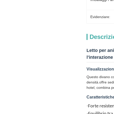
Evidenziare:
Descrizi
Letto per an
l'interazione
Visualizzazion
Questo divano co
densità.offre sed
hotel, combina pe
Caratteristich
·
Forte resiste
·
Equilibrio tra