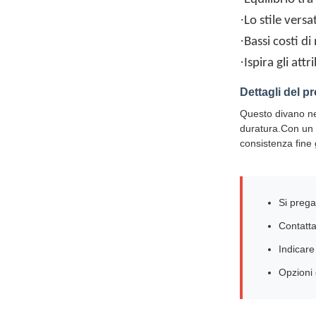
·
Lo stile versat
·
Bassi costi d
·
Ispira gli at
Dettagli del p
Questo divano ne
duratura.Con un d
consistenza fine
Si prega
Contatta
Indicare
Opzioni 