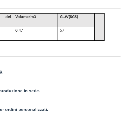
 del
Volume
/
m3
G.
.W(KGS)
0.47
57
à.
 produzione in serie.
r ordini personalizzati.