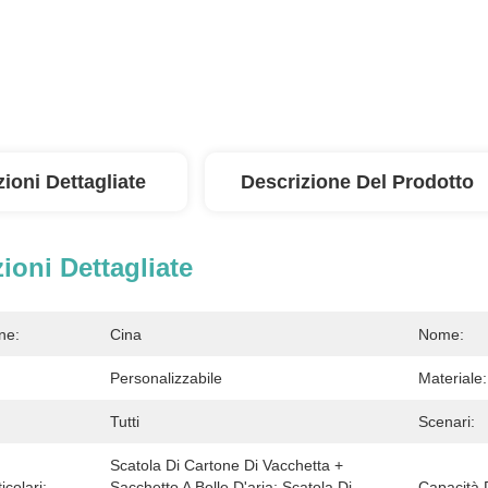
ioni Dettagliate
Descrizione Del Prodotto
ioni Dettagliate
ne:
Cina
Nome:
Personalizzabile
Materiale:
Tutti
Scenari:
Scatola Di Cartone Di Vacchetta + 
icolari:
Sacchetto A Bolle D'aria; Scatola Di 
Capacità 