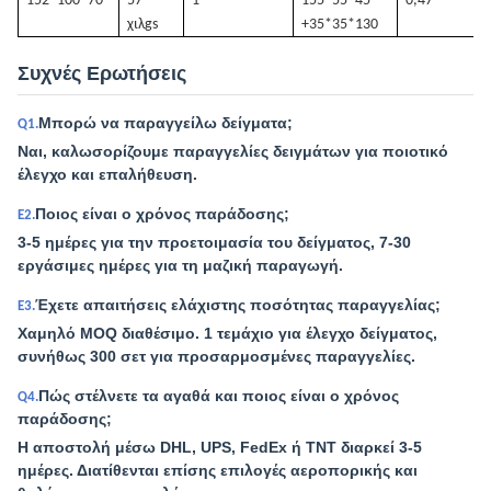
152*100*70
57
1
155*55*45
0,47
χιλ
gs
+35*35*130
Συχνές Ερωτήσεις
Μπορώ να παραγγείλω δείγματα;
Q1.
Ναι, καλωσορίζουμε παραγγελίες δειγμάτων για ποιοτικό
έλεγχο και επαλήθευση.
Ποιος είναι ο χρόνος παράδοσης;
Ε2.
3-5 ημέρες για την προετοιμασία του δείγματος, 7-30
εργάσιμες ημέρες για τη μαζική παραγωγή.
Έχετε απαιτήσεις ελάχιστης ποσότητας παραγγελίας;
Ε3.
Χαμηλό MOQ διαθέσιμο. 1 τεμάχιο για έλεγχο δείγματος,
συνήθως 300 σετ για προσαρμοσμένες παραγγελίες.
Πώς στέλνετε τα αγαθά και ποιος είναι ο χρόνος
Q4.
παράδοσης;
Η αποστολή μέσω DHL, UPS, FedEx ή TNT διαρκεί 3-5
ημέρες. Διατίθενται επίσης επιλογές αεροπορικής και