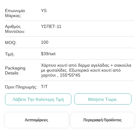
Επωνυμία
YS
Μάρκας:
Αριθμός
ΥΣΠΕΤ-11
Μοντέλου:
100
MOQ:
$39/set
Τιμή:
Χάρτινο κουτί από δέρμα αγελάδας + σακούλα
Packaging
με φυσαλίδες. Εξωτερικό κουτί κουτί από
Details:
χαρτόνι，155*55*45
T/T
Όροι Πληρωμής:
Λάβετε Την Καλύτερη Τιμή
Μιλήστε Τώρα.
Λεπτομέρειες
Περιγραφή Προϊόντος