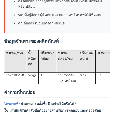
ติดต่อฝ่ายบริการลูกค้าทันทีหากสินค้าเสียหายในการคืน
หรือเปลี่ยน
ระบุที่อยู่จัดส่ง ผู้ติดต่อ และหมายเลขโทรศัพท์ให้ชัดเจน
ตัวเลือกการปรับแต่งตามคำขอ
ข้อมูลจำเพาะของผลิตภัณฑ์
(
)
ขนาด
ซม
น้ำ
ปริมาณ/
ขนาด
ปริมาณ
/
ช
.W(กก.)
หนัก/
กล่อง
กล่อง/ซม
ลบ.ม
กก
152*100*70
57k
gs
1
155*55*45
0.47
57
+35*35*130
คำถามที่พบบ่อย
ฉันสามารถสั่งซื้อตัวอย่างได้หรือไม่?
ไตรมาสที่ 1
ใช่ เรายินดีรับคำสั่งซื้อตัวอย่างสำหรับการทดสอบและตรวจสอบ