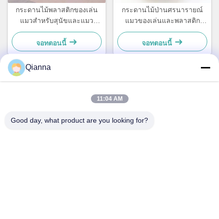
กระดานไม้พลาสติกของเล่น
กระดานไม้ป่านศรนารายณ์
แมวสำหรับสุนัขและแมว
แมวของเล่นและพลาสติก
ขนาดเล็ก เรียบง่ายและใช้งาน
สำหรับสุนัขและแมวตัวเล็ก
ได้จริง
เรียบง่ายและใช้งานได้จริง
จอทตอนนี้
จอทตอนนี้
Qianna
ติดต่อด่วน
11:04 AM
ที่อยู่
Good day, what product are you looking for?
เลขที่ 793 ถนนถงเหริน เมืองถงเซียง มณฑลเจ้อเจียง
โทรศัพท์
0086-18367649720
อีเมล
Qianna.TXYS@hotmail.com