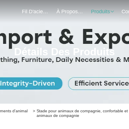
Fil D'acier À Faible Teneur En Carbone
À Propos De Nous
Produits
Détails Des Produits
ements d'animal
>
Stade pour animaux de compagnie, confortable et d
animaux de compagnie