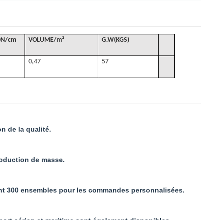
ON/cm
VOLUME
/
m³
G
.W(KGS)
0,47
57
n de la qualité.
production de masse.
ment 300 ensembles pour les commandes personnalisées.