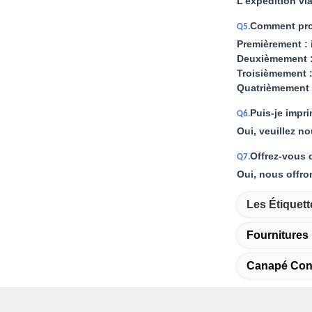
L'expédition vi
Comment pro
Q5.
Premièrement : 
Deuxièmement :
Troisièmement : 
Quatrièmement 
Puis-je impr
Q6.
Oui, veuillez n
Offrez-vous 
Q7.
Oui, nous offro
Les Étiquett
Fourniture
Canapé Conf