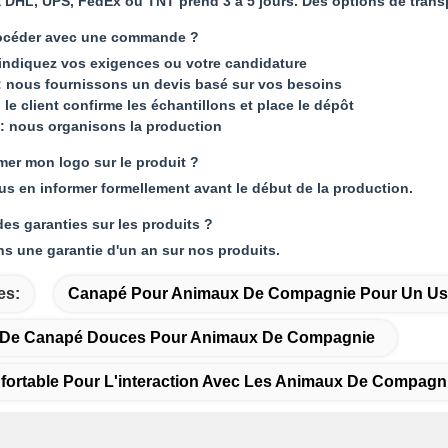
a DHL, UPS, FedEx ou TNT prend 3 à 5 jours. Des options de trans
céder avec une commande ?
indiquez vos exigences ou votre candidature
 nous fournissons un devis basé sur vos besoins
le client confirme les échantillons et place le dépôt
: nous organisons la production
imer mon logo sur le produit ?
ous en informer formellement avant le début de la production.
des garanties sur les produits ?
ns une garantie d'un an sur nos produits.
es:
Canapé Pour Animaux De Compagnie Pour Un U
s De Canapé Douces Pour Animaux De Compagnie
ortable Pour L'interaction Avec Les Animaux De Compagn