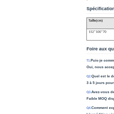
Spécificatio
(
)
Taille
cm
152*100*70
Foire aux qu
Puis-je comm
T1.
Oui, nous accep
Quel est le d
Q2.
3 à 5 jours pou
Avez-vous d
Q3.
Faible MOQ disp
Comment expé
Q4.