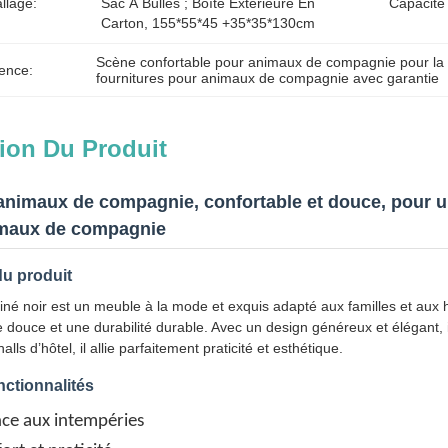
llage:
Sac À Bulles ; Boîte Extérieure En 
Capacité
Carton, 155*55*45 +35*35*130cm
Scène confortable pour animaux de compagnie pour la
ence:
fournitures pour animaux de compagnie avec garantie
ion Du Produit
animaux de compagnie, confortable et douce, pour u
imaux de compagnie
du produit
é noir est un meuble à la mode et exquis adapté aux familles et aux h
se douce et une durabilité durable. Avec un design généreux et élégant, i
halls d’hôtel, il allie parfaitement praticité et esthétique.
nctionnalités
nce aux intempéries