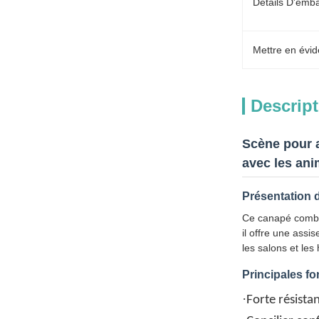
Détails D'emba
Mettre en évid
Descript
Scène pour 
avec les an
Présentation 
Ce canapé combin
il offre une assi
les salons et les 
Principales fo
·
Forte résista