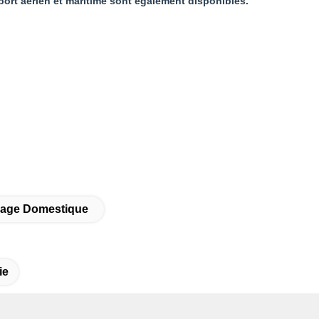
port aérien et maritime sont également disponibles.
sage Domestique
ie