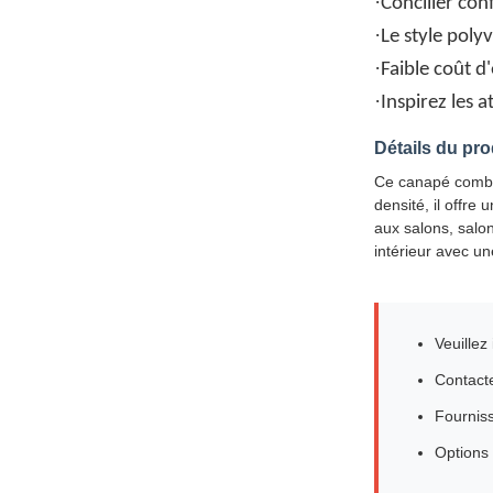
·
Concilier conf
·
Le style poly
·
Faible coût d
·
Inspirez les 
Détails du pro
Ce canapé combiné
densité, il offre
aux salons, salon
intérieur avec u
Veuillez
Contacte
Fourniss
Options